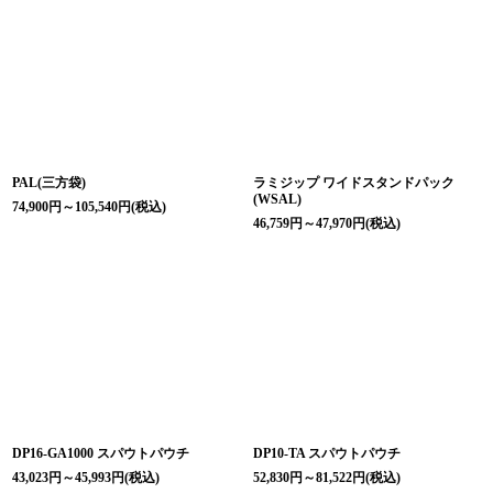
PAL(三方袋)
ラミジップ ワイドスタンドパック
(WSAL)
74,900
円
～105,540
円
(税込)
46,759
円
～47,970
円
(税込)
DP16-GA1000 スパウトパウチ
DP10-TA スパウトパウチ
43,023
円
～45,993
円
(税込)
52,830
円
～81,522
円
(税込)