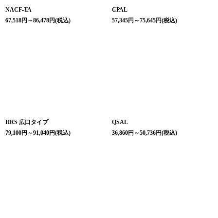
NACF-TA
CPAL
67,518
円
～86,478
円
(税込)
57,345
円
～75,645
円
(税込)
HRS 広口タイプ
QSAL
79,100
円
～91,040
円
(税込)
36,860
円
～50,736
円
(税込)