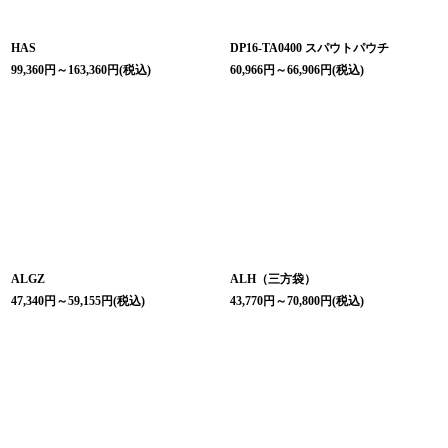
HAS
DP16-TA0400 スパウトパウチ
99,360
円
～163,360
円
(税込)
60,966
円
～66,906
円
(税込)
ALGZ
ALH（三方袋）
47,340
円
～59,155
円
(税込)
43,770
円
～70,800
円
(税込)