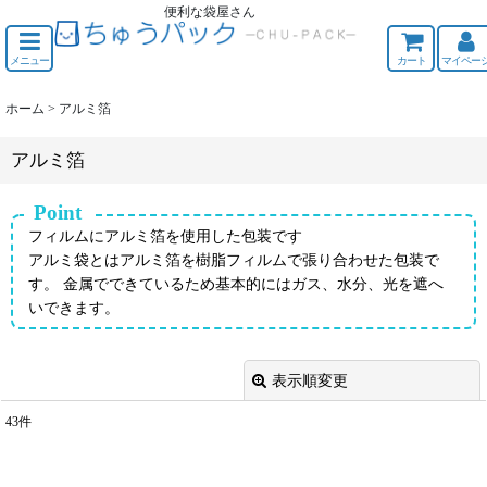
便利な袋屋さん
ちゅうくう
メニュー
カート
マイペー
ホーム
>
アルミ箔
アルミ箔
Point
フィルムにアルミ箔を使用した包装です
アルミ袋とはアルミ箔を樹脂フィルムで張り合わせた包装で
す。 金属でできているため基本的にはガス、水分、光を遮へ
いできます。
表示順変更
閉じる
43
件
表示数
: