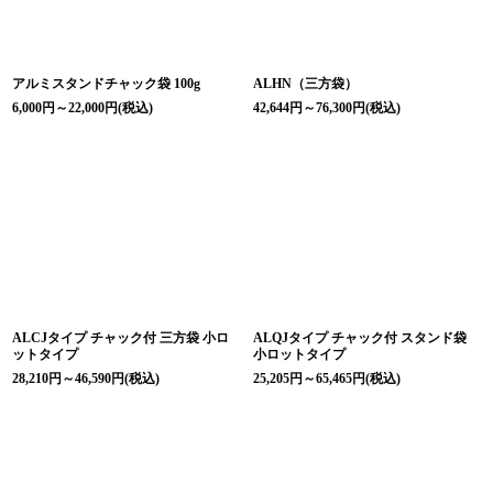
アルミスタンドチャック袋 100g
ALHN（三方袋）
6,000
円
～22,000
円
(税込)
42,644
円
～76,300
円
(税込)
ALCJタイプ チャック付 三方袋 小ロ
ALQJタイプ チャック付 スタンド袋
ットタイプ
小ロットタイプ
28,210
円
～46,590
円
(税込)
25,205
円
～65,465
円
(税込)