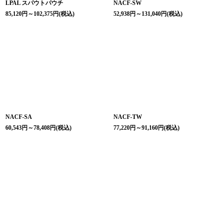
LPAL スパウトパウチ
NACF-SW
85,120
円
～102,375
円
(税込)
52,938
円
～131,040
円
(税込)
NACF-SA
NACF-TW
60,543
円
～78,408
円
(税込)
77,220
円
～91,160
円
(税込)