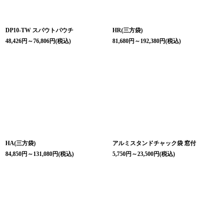
DP10-TW スパウトパウチ
HR(三方袋)
48,426
円
～76,806
円
(税込)
81,680
円
～192,380
円
(税込)
HA(三方袋)
アルミスタンドチャック袋 窓付
84,850
円
～131,080
円
(税込)
5,750
円
～23,500
円
(税込)