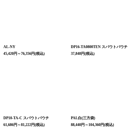
並び順
:
絞り込む
AL-NY
DP16-TA0800TEN スパウトパウチ
45,420
円
～76,356
円
(税込)
37,848
円
(税込)
DP10-TA-C スパウトパウチ
PAL白(三方袋)
61,686
円
～81,222
円
(税込)
88,440
円
～104,360
円
(税込)