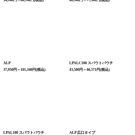
54,948
円
～80,140
円
(税込)
60,948
円
～77,580
円
(税込)
ALP
LPALC100 スパウトパウチ
37,950
円
～101,340
円
(税込)
43,500
円
～46,571
円
(税込)
LPAL100 スパウトパウチ
ALP 広口タイプ