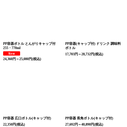
PP容器ボトル とんがりキャップ付
PP容器(キャップ付) ドリンク 調味料
255・770ml
ボトル
17,703
円
～28,732
円
(税込)
24,360
円
～25,080
円
(税込)
PP容器 広口ボトル(キャップ付)
PP容器 長角ボトル(キャップ付)
22,350
円
(税込)
27,692
円
～40,890
円
(税込)