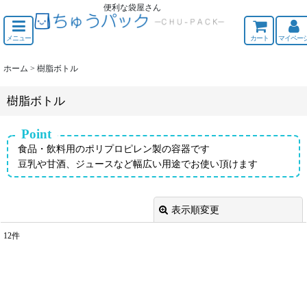
便利な袋屋さん
ちゅうくう
メニュー
カート
マイペー
ホーム
>
樹脂ボトル
樹脂ボトル
Point
食品・飲料用のポリプロピレン製の容器です
豆乳や甘酒、ジュースなど幅広い用途でお使い頂けます
表示順変更
閉じる
12
件
表示数
:
並び順
: