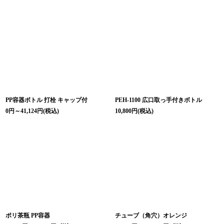
PP容器ボトル 打栓 キャップ付
PEH-1100 広口取っ手付きボトル
0
円
～41,124
円
(税込)
10,800
円
(税込)
ポリ茶瓶 PP容器
チューブ（角穴）オレンジ