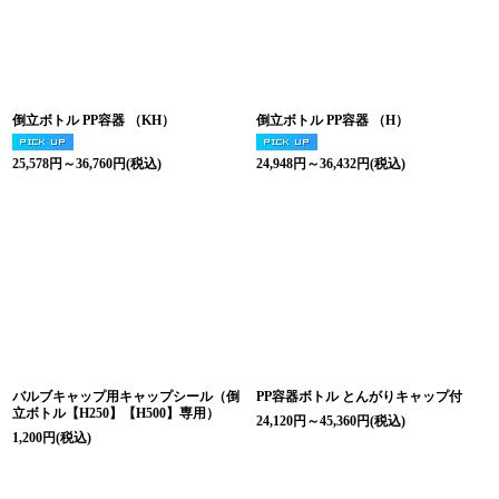
絞り込む
倒立ボトル PP容器 （KH）
倒立ボトル PP容器 （H）
25,578
円
～36,760
円
(税込)
24,948
円
～36,432
円
(税込)
バルブキャップ用キャップシール（倒
PP容器ボトル とんがりキャップ付
立ボトル【H250】【H500】専用）
24,120
円
～45,360
円
(税込)
1,200
円
(税込)