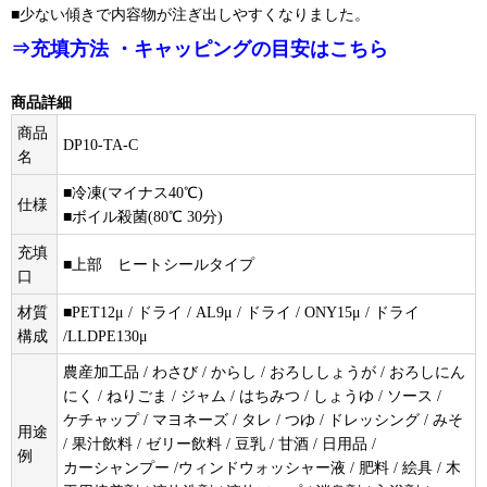
■少ない傾きで内容物が注ぎ出しやすくなりました。
⇒充填方法 ・キャッピングの目安はこちら
商品詳細
商品
DP10-TA-C
名
■冷凍(マイナス40℃)
仕様
■ボイル殺菌(80℃ 30分)
充填
■上部 ヒートシールタイプ
口
材質
■PET12μ / ドライ / AL9μ / ドライ / ONY15μ / ドライ
構成
/LLDPE130μ
農産加工品 / わさび / からし / おろししょうが / おろしにん
にく / ねりごま / ジャム / はちみつ / しょうゆ / ソース /
ケチャップ / マヨネーズ / タレ / つゆ / ドレッシング / みそ
用途
/ 果汁飲料 / ゼリー飲料 / 豆乳 / 甘酒 / 日用品 /
例
カーシャンプー /ウィンドウォッシャー液 / 肥料 / 絵具 / 木