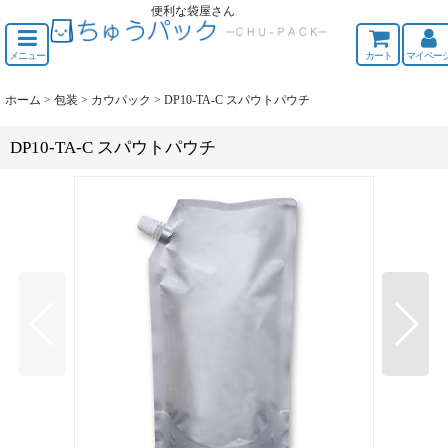
便利な袋屋さん
ちゅうくう
メニュー
カート
マイペー
ホーム
>
包装
>
カウパック
>
DP10-TA-C スパウトパウチ
DP10-TA-C スパウトパウチ