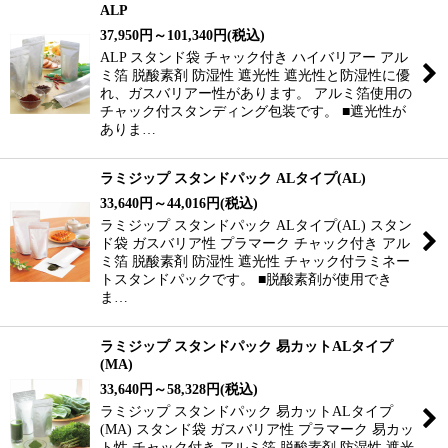
ALP
37,950
円
～101,340
円
(税込)
ALP スタンド袋 チャック付き ハイバリアー アル
ミ箔 脱酸素剤 防湿性 遮光性 遮光性と防湿性に優
れ、ガスバリアー性があります。 アルミ箔使用の
チャック付スタンディング包装です。 ■遮光性が
ありま…
ラミジップ スタンドパック ALタイプ(AL)
33,640
円
～44,016
円
(税込)
ラミジップ スタンドパック ALタイプ(AL) スタン
ド袋 ガスバリア性 プラマーク チャック付き アル
ミ箔 脱酸素剤 防湿性 遮光性 チャック付ラミネー
トスタンドパックです。 ■脱酸素剤が使用でき
ま…
ラミジップ スタンドパック 易カットALタイプ
(MA)
33,640
円
～58,328
円
(税込)
ラミジップ スタンドパック 易カットALタイプ
(MA) スタンド袋 ガスバリア性 プラマーク 易カッ
ト性 チャック付き アルミ箔 脱酸素剤 防湿性 遮光