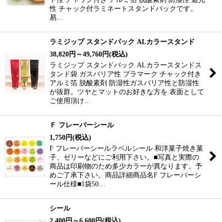
性 チャック付ラミネートスタンドパックです。
易…
ラミジップ スタンドパック ALカラースタンド
38,820
円
～49,760
円
(税込)
ラミジップ スタンドパック ALカラースタンドス
タンド袋 ガスバリア性 プラマーク チャック付き
アルミ箔 脱酸素剤 防湿性ガスバリア性と防湿性
が抜群。ツヤとマットのお好きな方を 表面として
ご使用頂け…
Ｆ フレーバーシール
1,750
円
(税込)
F フレーバーシールラベルシール 和洋菓子焼き菓
子、ゼリーなどにご利用下さい。■写真と実際の
商品は印刷物のため多少カラーが異なります。予
めご了承下さい。商品詳細商品名F フレーバーシ
ール仕様■1袋50…
シール
2,400
円
～6,600
円
(税込)