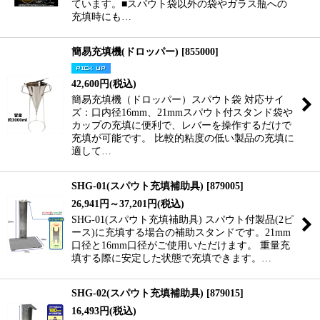
ています。■スパウト袋以外の袋やガラス瓶への
充填時にも…
簡易充填機(ドロッパー)
[
855000
]
42,600
円
(税込)
簡易充填機（ドロッパー）スパウト袋 対応サイ
ズ：口内径16mm、21mmスパウト付スタンド袋や
カップの充填に便利で、レバーを操作するだけで
充填が可能です。 比較的粘度の低い製品の充填に
適して…
SHG-01(スパウト充填補助具)
[
879005
]
26,941
円
～37,201
円
(税込)
SHG-01(スパウト充填補助具) スパウト付製品(2ピ
ース)に充填する場合の補助スタンドです。21mm
口径と16mm口径がご使用いただけます。 重量充
填する際に安定した状態で充填できます。…
SHG-02(スパウト充填補助具)
[
879015
]
16,493
円
(税込)