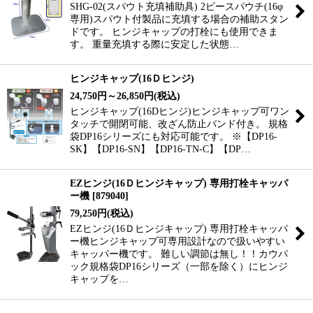
SHG-02(スパウト充填補助具) 2ピースパウチ(16φ
専用)スパウト付製品に充填する場合の補助スタン
ドです。 ヒンジキャップの打栓にも使用できま
す。 重量充填する際に安定した状態…
ヒンジキャップ(16Ｄヒンジ)
24,750
円
～26,850
円
(税込)
ヒンジキャップ(16Dヒンジ)ヒンジキャップ可ワン
タッチで開閉可能、改ざん防止バンド付き。 規格
袋DP16シリーズにも対応可能です。 ※【DP16-
SK】【DP16-SN】【DP16-TN-C】【DP…
EZヒンジ(16Ｄヒンジキャップ) 専用打栓キャッパ
ー機
[
879040
]
79,250
円
(税込)
EZヒンジ(16Ｄヒンジキャップ) 専用打栓キャッパ
ー機ヒンジキャップ可専用設計なので扱いやすい
キャッパー機です。 難しい調節は無し！！カウパ
ック規格袋DP16シリーズ（一部を除く）にヒンジ
キャップを…