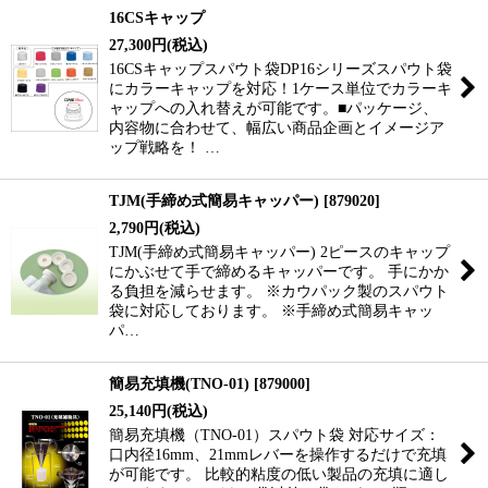
16CSキャップ
27,300
円
(税込)
16CSキャップスパウト袋DP16シリーズスパウト袋
にカラーキャップを対応！1ケース単位でカラーキ
ャップへの入れ替えが可能です。■パッケージ、
内容物に合わせて、幅広い商品企画とイメージア
ップ戦略を！ …
TJM(手締め式簡易キャッパー)
[
879020
]
2,790
円
(税込)
TJM(手締め式簡易キャッパー) 2ピースのキャップ
にかぶせて手で締めるキャッパーです。 手にかか
る負担を減らせます。 ※カウパック製のスパウト
袋に対応しております。 ※手締め式簡易キャッ
パ…
簡易充填機(TNO-01)
[
879000
]
25,140
円
(税込)
簡易充填機（TNO-01）スパウト袋 対応サイズ：
口内径16mm、21mmレバーを操作するだけで充填
が可能です。 比較的粘度の低い製品の充填に適し