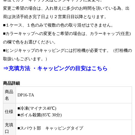
変更ご希望の場合は、入れ替えに多少のお時間を頂いている為、出
荷は決済手続き完了日より２営業日目以降となります。
■１ケース、１色のみで複数の色の取り混ぜはできません。
■カラーキャップへの変更をご希望の場合は、カラーキャップ(任意)
の欄で色をお選びください。
■ヒンジキャップのキャッピングには打栓機が必要です。（打栓機の
取扱いもございます。）
⇒充填方法 ・キャッピングの目安はこちら
商品詳細
商品
DP16-TA
名
■冷凍(マイナス40℃)
仕様
■ボイル殺菌(85℃ 30分)
充填
■スパウト部 キャッピングタイプ
口