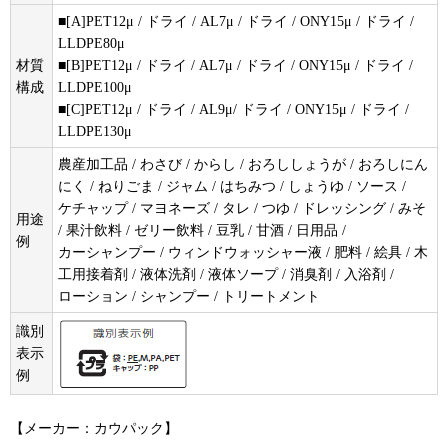
■[A]PET12μ / ドライ / AL7μ / ドライ / ONY15μ / ドライ /
LLDPE80μ
材質
■[B]PET12μ / ドライ / AL7μ / ドライ / ONY15μ / ドライ /
構成
LLDPE100μ
■[C]PET12μ / ドライ / AL9μ/ ドライ / ONY15μ / ドライ /
LLDPE130μ
農産加工品 / わさび / からし / おろししょうが / おろしにん
にく / ねりごま / ジャム / はちみつ / しょうゆ / ソース /
ケチャップ / マヨネーズ / タレ / つゆ / ドレッシング / みそ
用途
/ 果汁飲料 / ゼリー飲料 / 豆乳 / 甘酒 / 日用品 /
例
カーシャンプー / ウィンドウォッシャー液 / 肥料 / 絵具 / 木
工用接着剤 / 液体洗剤 / 液体ソープ / 消臭剤 / 入浴剤 /
ローション / シャンプー / トリートメント
識別
表示
例
【メーカー：カウパック】