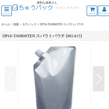
便利な袋屋さん
ちゅうくう
メニュー
カート
マイペー
ホーム
>
包装
>
カウパック
>
DP16-TA0800TEN スパウトパウチ
DP16-TA0800TEN スパウトパウチ
[
861415
]