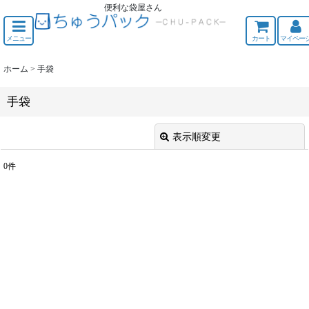
便利な袋屋さん
ちゅうくう
メニュー
カート
マイペー
ホーム
>
手袋
手袋
表示順変更
閉じる
0
件
表示数
:
並び順
:
絞り込む