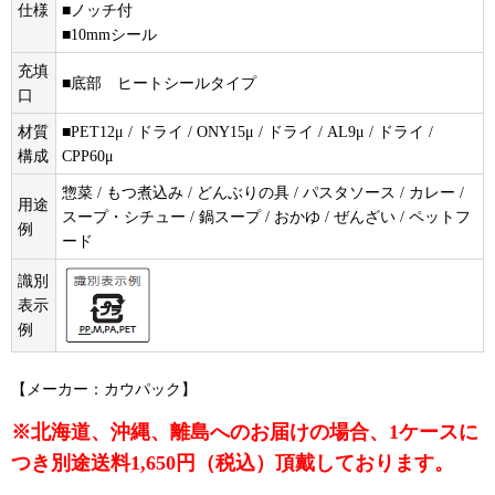
仕様
■ノッチ付
■10mmシール
充填
■底部 ヒートシールタイプ
口
材質
■PET12μ / ドライ / ONY15μ / ドライ / AL9μ / ドライ /
構成
CPP60μ
惣菜 / もつ煮込み / どんぶりの具 / パスタソース / カレー /
用途
スープ・シチュー / 鍋スープ / おかゆ / ぜんざい / ペットフ
例
ード
識別
表示
例
【メーカー：カウパック】
※北海道、沖縄、離島へのお届けの場合、1ケースに
つき別途送料1,650円（税込）頂戴しております。