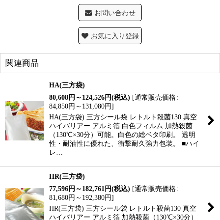
お問い合わせ
お気に入り登録
関連商品
HA(三方袋)
80,608
円
～124,526
円
(税込)
[
通常販売価格
:
84,850
円
～131,080
円
]
HA(三方袋) 三方シール袋 レトルト殺菌130 真空
ハイバリアー アルミ箔 白色フィルム 加熱殺菌
（130℃×30分）可能。白色の総ベタ印刷。 透明
性・耐油性に優れた、衝撃耐久強力包装。 ■ハイ
レ…
HR(三方袋)
77,596
円
～182,761
円
(税込)
[
通常販売価格
:
81,680
円
～192,380
円
]
HR(三方袋) 三方シール袋 レトルト殺菌130 真空
ハイバリアー アルミ箔 加熱殺菌（130℃×30分）