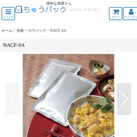
便利な袋屋さん
ちゅうくう
メニュー
カート
マイペー
ホーム
>
包装
>
カウパック
>
NACF-SA
NACF-SA