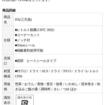
商品詳細
商品
HA(三方袋)
名
■レトルト殺菌(130℃ 30分)
■コーナーカット
仕様
■ノッチ付
■10mmシール
■脱酸素剤使用可能
充填
■底部 ヒートシールタイプ
口
材質
■PET12 / ドライ / AL9 / ドライ / NY15 / ドライ /レトルト
構成
CP60
用途
惣菜 / おでん / 煮物 / 煮豆 / 佃煮 / いかめし / 昆布巻き / 炊
例
き込みご飯の素 / 調味料 / タレ / つゆ ほか
識別
表示