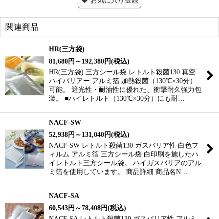
お気に入り登録
関連商品
HR(三方袋)
81,680
円
～192,380
円
(税込)
HR(三方袋) 三方シール袋 レトルト殺菌130 真空
ハイバリアー アルミ箔 加熱殺菌（130℃×30分）
可能。 遮光性・耐油性に優れた、衝撃耐久強力包
装。 ■ハイレトルト（130℃×30分）にも耐…
NACF-SW
52,938
円
～131,040
円
(税込)
NACF-SW レトルト殺菌130 ガスバリア性 白色フ
ィルム アルミ箔 三方シール袋 白印刷を施したハ
イレトルト三方シール袋。 ハイガスバリアのアル
ミ箔を使用しています。 商品詳細 商品名N…
NACF-SA
60,543
円
～78,408
円
(税込)
NACF-SA レトルト殺菌130 ガスバリア性 アルミ