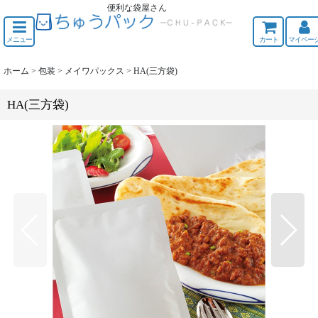
便利な袋屋さん
ちゅうくう
メニュー
カート
マイペー
ホーム
>
包装
>
メイワパックス
>
HA(三方袋)
HA(三方袋)