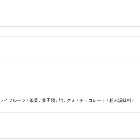
イフルーツ / 茶葉 / 菓子類 / 飴 / グミ / チョコレート / 粉末調味料 /