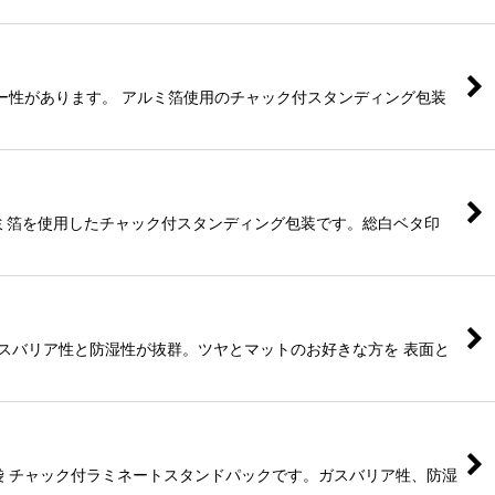
リアー性があります。 アルミ箔使用のチャック付スタンディング包装
 アルミ箔を使用したチャック付スタンディング包装です。総白ベタ印
性ガスバリア性と防湿性が抜群。ツヤとマットのお好きな方を 表面と
ンド袋 チャック付ラミネートスタンドパックです。ガスバリア牲、防湿