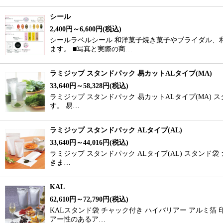
シール
2,400
円
～6,600
円
(税込)
シールラベルシール 和洋菓子焼き菓子やブライダル、
ます。 ■写真と実際の商…
ラミジップ スタンドパック 易カットALタイプ(MA)
33,640
円
～58,328
円
(税込)
ラミジップ スタンドパック 易カットALタイプ(MA) 
す。 易…
ラミジップ スタンドパック ALタイプ(AL)
33,640
円
～44,016
円
(税込)
ラミジップ スタンドパック ALタイプ(AL) スタンド
きま…
KAL
62,610
円
～72,790
円
(税込)
KALスタンド袋 チャック付き ハイバリアー アルミ
アー性のあるア…