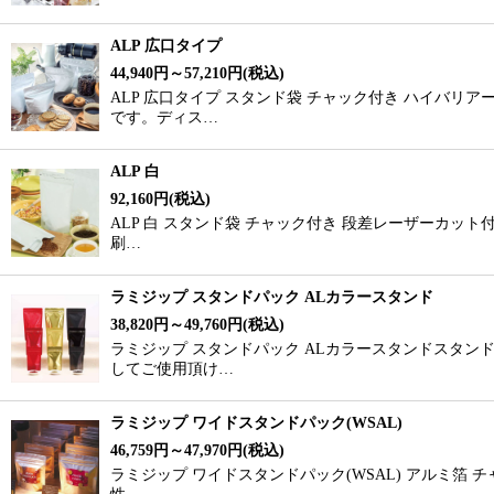
ALP 広口タイプ
44,940
円
～57,210
円
(税込)
ALP 広口タイプ スタンド袋 チャック付き ハイバリ
です。ディス…
ALP 白
92,160
円
(税込)
ALP 白 スタンド袋 チャック付き 段差レーザーカッ
刷…
ラミジップ スタンドパック ALカラースタンド
38,820
円
～49,760
円
(税込)
ラミジップ スタンドパック ALカラースタンドスタン
してご使用頂け…
ラミジップ ワイドスタンドパック(WSAL)
46,759
円
～47,970
円
(税込)
ラミジップ ワイドスタンドパック(WSAL) アルミ箔