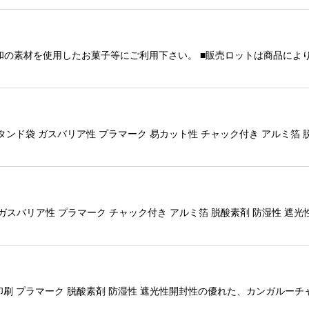
和の素材を使用したお菓子等にご利用下さい。 ■販売ロットは商品によ
スタンド袋 ガスバリア性 プラマーク 易カット性 チャック付き アルミ箔
袋 ガスバリア性 プラマーク チャック付き アルミ箔 脱酸素剤 防湿性 
箔 印刷 プラマーク 脱酸素剤 防湿性 遮光性開封性の優れた、カンガル