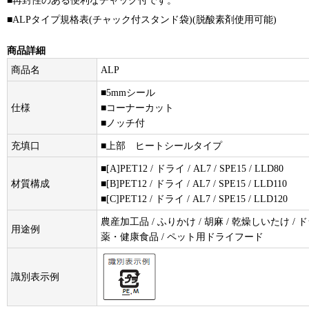
■再封性のある便利なチャック付です。
■ALPタイプ規格表(チャック付スタンド袋)(脱酸素剤使用可能)
商品詳細
商品名
ALP
■5mmシール
仕様
■コーナーカット
■ノッチ付
充填口
■上部 ヒートシールタイプ
■[A]PET12 / ドライ / AL7 / SPE15 / LLD80
材質構成
■[B]PET12 / ドライ / AL7 / SPE15 / LLD110
■[C]PET12 / ドライ / AL7 / SPE15 / LLD120
農産加工品 / ふりかけ / 胡麻 / 乾燥しいたけ / ドラ
用途例
薬・健康食品 / ペット用ドライフード
識別表示例