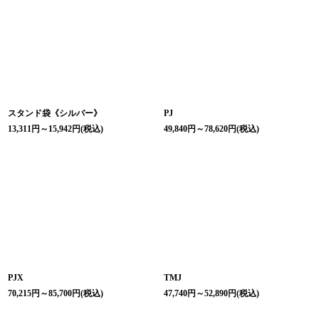
スタンド袋《シルバー》
PJ
13,311
円
～15,942
円
(税込)
49,840
円
～78,620
円
(税込)
PJX
TMJ
70,215
円
～85,700
円
(税込)
47,740
円
～52,890
円
(税込)