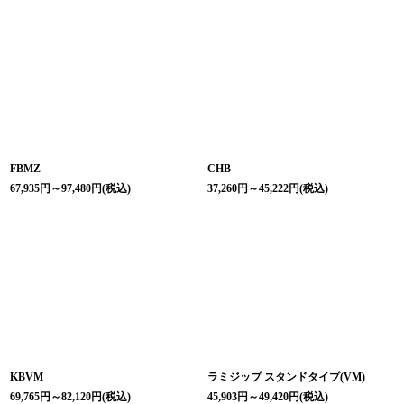
FBMZ
CHB
67,935
円
～97,480
円
(税込)
37,260
円
～45,222
円
(税込)
KBVM
ラミジップ スタンドタイプ(VM)
69,765
円
～82,120
円
(税込)
45,903
円
～49,420
円
(税込)