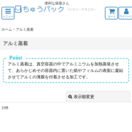
便利な袋屋さん
ちゅうくう
メニュー
カート
マイペー
ホーム
>
アルミ蒸着
アルミ蒸着
Point
アルミ蒸着は、真空容器の中でアルミニウムを加熱蒸発させ
て、あらかじめその容器内に置いた紙やフィルムの表面に凝結
させてアルミの薄膜を付着させる加工です。
表示順変更
閉じる
21
件
表示数
:
並び順
: