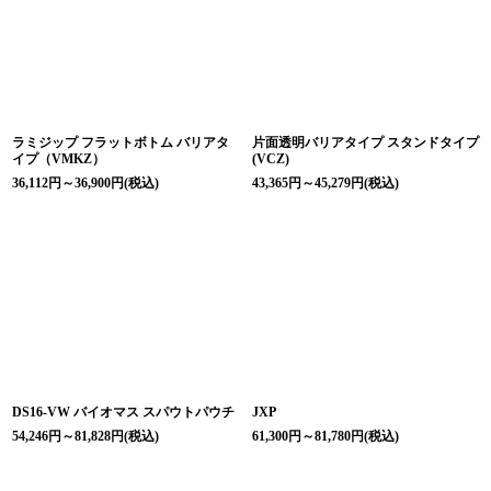
絞り込む
ラミジップ フラットボトム バリアタ
片面透明バリアタイプ スタンドタイプ
イプ（VMKZ）
(VCZ)
36,112
円
～36,900
円
(税込)
43,365
円
～45,279
円
(税込)
DS16-VW バイオマス スパウトパウチ
JXP
54,246
円
～81,828
円
(税込)
61,300
円
～81,780
円
(税込)