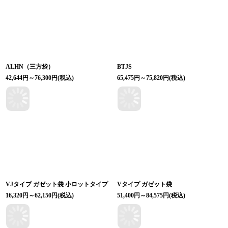
ALHN（三方袋）
BTJS
42,644
円
～76,300
円
(税込)
65,475
円
～75,820
円
(税込)
VJタイプ ガゼット袋 小ロットタイプ
Vタイプ ガゼット袋
16,320
円
～62,150
円
(税込)
51,400
円
～84,575
円
(税込)