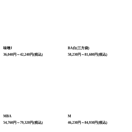
絞り込む
味噌J
BA白(三方袋)
36,040
円
～42,240
円
(税込)
58,230
円
～81,680
円
(税込)
MBA
M
54,760
円
～79,320
円
(税込)
46,230
円
～84,930
円
(税込)