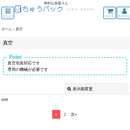
便利な袋屋さん
ちゅうくう
メニュー
カート
マイペー
ホーム
>
真空
真空
Point
真空包装対応です
専用の機械が必要です
表示順変更
閉じる
84
件
表示数
:
1
2
次
»
並び順
: