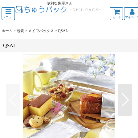
便利な袋屋さん
ちゅうくう
メニュー
カート
マイペー
ホーム
>
包装
>
メイワパックス
>
QSAL
QSAL