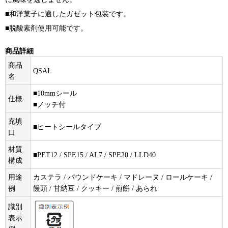
■和洋菓子に適したガゼット包装です。
■脱酸素剤使用可能です。
商品詳細
商品
QSAL
名
■10mmシール
仕様
■ノッチ付
充填
■ヒートシールタイプ
口
材質
■PET12 / SPE15 / AL7 / SPE20 / LLD40
構成
用途
カステラ / パウンドケーキ / マドレーヌ / ロールケーキ /
例
饅頭 / 甘納豆 / クッキー / 煎餅 / あられ
識別
表示