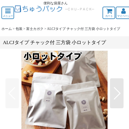
便利な袋屋さん
ちゅうくう
メニュー
カート
マイペー
ホーム
>
包装
>
富士カガク
>
ALCJタイプ チャック付 三方袋 小ロットタイプ
ALCJタイプ チャック付 三方袋 小ロットタイプ