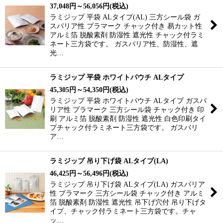
37,048
円
～56,056
円
(税込)
ラミジップ 平袋 ALタイプ(AL) 三方シール袋 ガ
スバリア性 プラマーク チャック付き 易カット性
アルミ箔 脱酸素剤 防湿性 遮光性 チャック付ラミ
ネート三方袋です。 ガスバリア性、防湿性、遮
光…
ラミジップ 平袋 ホワイトパウチ ALタイプ
45,305
円
～54,350
円
(税込)
ラミジップ 平袋 ホワイトパウチ ALタイプ ガスバ
リア性 プラマーク 三方シール袋 チャック付き 印
刷 アルミ箔 脱酸素剤 防湿性 遮光性 白色印刷タイ
プチャック付ラミネート三方袋です。 ガスバリ
ア…
ラミジップ 吊り下げ袋 ALタイプ(LA)
46,425
円
～56,496
円
(税込)
ラミジップ 吊り下げ袋 ALタイプ(LA) ガスバリア
性 プラマーク 三方シール袋 チャック付き アルミ
箔 脱酸素剤 防湿性 遮光性 吊下げ穴付 吊り下げタ
イプ、チャック付ラミネート三方袋です。チャ
ッ…