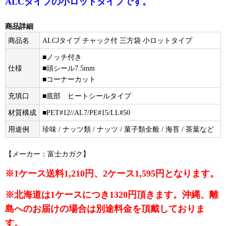
ALCタイプの小ロットタイプです。
商品詳細
商品名
ALCJタイプ チャック付 三方袋 小ロットタイプ
■ノッチ付き
仕様
■頭シール7.5mm
■コーナーカット
充填口
■底部 ヒートシールタイプ
材質構成
■PET#12//AL7/PE#15/LL#50
用途例
珍味 / ナッツ類 / ナッツ / 菓子類全般 / 海苔 / 茶葉など
【メーカー：富士カガク】
※1ケース送料1,210円、2ケース1,595円となります。
※北海道は1ケースにつき1320円頂きます。沖縄、離
島へのお届けの場合は別途料金を頂戴しておりま
す。