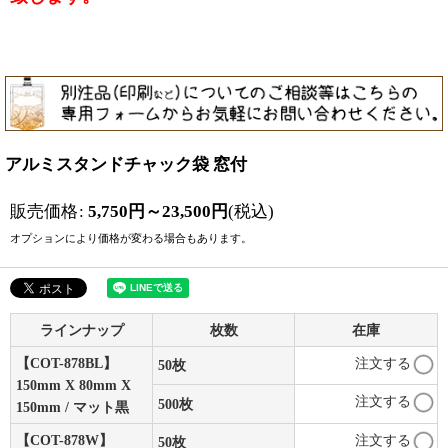
アルミスタンドチャック袋 窓付
販売価格
:
5,750
円
～23,500
円
(税込)
オプションにより価格が変わる場合もあります。
ラインナップ
枚数
在庫
【COT-878BL】
注文する
50枚
150mm X 80mm X
注文する
500枚
150mm / マット黒
【COT-878W】
注文する
50枚