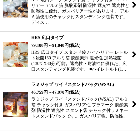
リアー アルミ箔 脱酸素剤 防湿性 遮光性 遮光性と
防湿性に優れ、ガスバリアー性があります。 アル
ミ箔使用のチャック付スタンディング包装です。
ディス…
HRS 広口タイプ
79,100
円
～91,040
円
(税込)
HRS 広口タイプ スタンド袋 ハイバリアー レトル
ト殺菌130 アルミ箔 脱酸素剤 遮光性 加熱殺菌
(130℃X30分)可能。遮光性・耐油性に優れた、広
口スタンディング包装です。 ■ハイレトルト(1…
ラミジップ ワイドスタンドパック(WSAL)
46,759
円
～47,970
円
(税込)
ラミジップ ワイドスタンドパック(WSAL) アルミ
箔 チャック付き ガスバリア性 プラマーク 脱酸素
剤 防湿性 遮光性 スタンド袋 チャック付ラミネー
トスタンドパックです。ガスバリア牲、防湿性、
…