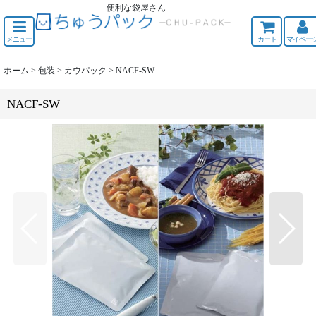
便利な袋屋さん
ちゅうくう
メニュー
カート
マイペー
ホーム
>
包装
>
カウパック
>
NACF-SW
NACF-SW