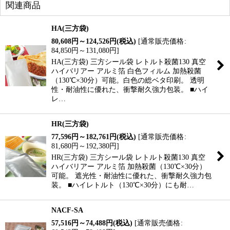
関連商品
HA(三方袋)
80,608
円
～124,526
円
(税込)
[
通常販売価格
:
84,850
円
～131,080
円
]
HA(三方袋) 三方シール袋 レトルト殺菌130 真空
ハイバリアー アルミ箔 白色フィルム 加熱殺菌
（130℃×30分）可能。白色の総ベタ印刷。 透明
性・耐油性に優れた、衝撃耐久強力包装。 ■ハイ
レ…
HR(三方袋)
77,596
円
～182,761
円
(税込)
[
通常販売価格
:
81,680
円
～192,380
円
]
HR(三方袋) 三方シール袋 レトルト殺菌130 真空
ハイバリアー アルミ箔 加熱殺菌（130℃×30分）
可能。 遮光性・耐油性に優れた、衝撃耐久強力包
装。 ■ハイレトルト（130℃×30分）にも耐…
NACF-SA
57,516
円
～74,488
円
(税込)
[
通常販売価格
: