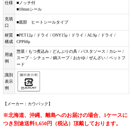
仕様
■ノッチ付
■10mmシール
充填
■底部 ヒートシールタイプ
口
材質
■PET12μ / ドライ / ONY15μ / ドライ / AL9μ / ドライ /
構成
CPP60μ
惣菜 / もつ煮込み / どんぶりの具 / パスタソース / カレー /
用途
スープ・シチュー / 鍋スープ / おかゆ / ぜんざい / ペットフ
例
ード
識別
表示
例
【メーカー：カウパック】
※北海道、沖縄、離島へのお届けの場合、1ケースに
つき別途送料1,650円（税込）頂戴しております。