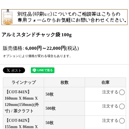
アルミスタンドチャック袋 100g
販売価格
:
6,000
円
～22,000
円
(税込)
オプションにより価格が変わる場合もあります。
ラインナップ
枚数
在庫
【COT-841N】
注文する
50枚
160mm X 86mm X
120mm(150mm)(外
注文する
500枚
寸) / 茶クラフト
【COT-842N】
注文する
50枚
155mm X 86mm X