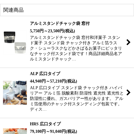
関連商品
アルミスタンドチャック袋 窓付
5,750
円
～23,500
円
(税込)
アルミスタンドチャック袋 窓付和洋菓子 スタン
ド菓子 スタンド袋 チャック付き アルミ箔ラス
ク・シューラスクなどかさばるお菓子にピッタリ
なチャック付スタンド袋です！商品詳細商品名ア
ルミスタンドチャック…
ALP 広口タイプ
44,940
円
～57,210
円
(税込)
ALP 広口タイプ スタンド袋 チャック付き ハイバ
リアー アルミ箔 脱酸素剤 防湿性 遮光性 遮光性と
防湿性に優れ、ガスバリアー性があります。 アル
ミ箔使用のチャック付スタンディング包装です。
ディス…
HRS 広口タイプ
79,100
円
～91,040
円
(税込)