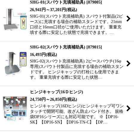
SHG-01(スパウト充填補助具)
[
879005
]
26,941
円
～37,201
円
(税込)
SHG-01(スパウト充填補助具) スパウト付製品(2ピ
ース)に充填する場合の補助スタンドです。21mm
口径と16mm口径がご使用いただけます。 重量充
填する際に安定した状態で充填できます。…
SHG-02(スパウト充填補助具)
[
879015
]
16,493
円
(税込)
SHG-02(スパウト充填補助具) 2ピースパウチ(16φ
専用)スパウト付製品に充填する場合の補助スタン
ドです。 ヒンジキャップの打栓にも使用できま
す。 重量充填する際に安定した状態…
ヒンジキャップ(16Ｄヒンジ)
24,750
円
～26,850
円
(税込)
ヒンジキャップ(16Dヒンジ)ヒンジキャップ可ワン
タッチで開閉可能、改ざん防止バンド付き。 規格
袋DP16シリーズにも対応可能です。 ※【DP16-
SK】【DP16-SN】【DP16-TN-C】【DP…