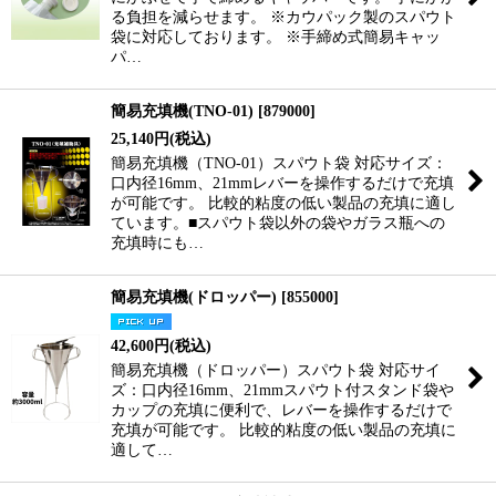
る負担を減らせます。 ※カウパック製のスパウト
袋に対応しております。 ※手締め式簡易キャッ
パ…
簡易充填機(TNO-01)
[
879000
]
25,140
円
(税込)
簡易充填機（TNO-01）スパウト袋 対応サイズ：
口内径16mm、21mmレバーを操作するだけで充填
が可能です。 比較的粘度の低い製品の充填に適し
ています。■スパウト袋以外の袋やガラス瓶への
充填時にも…
簡易充填機(ドロッパー)
[
855000
]
42,600
円
(税込)
簡易充填機（ドロッパー）スパウト袋 対応サイ
ズ：口内径16mm、21mmスパウト付スタンド袋や
カップの充填に便利で、レバーを操作するだけで
充填が可能です。 比較的粘度の低い製品の充填に
適して…