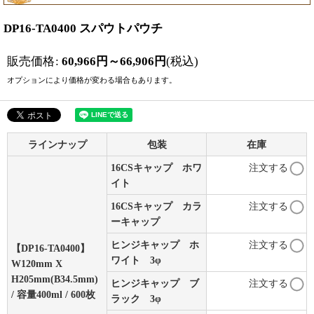
DP16-TA0400 スパウトパウチ
販売価格
:
60,966
円
～66,906
円
(税込)
オプションにより価格が変わる場合もあります。
ラインナップ
包装
在庫
16CSキャップ ホワ
注文する
イト
16CSキャップ カラ
注文する
ーキャップ
ヒンジキャップ ホ
注文する
【DP16-TA0400】
ワイト 3φ
W120mm X
H205mm(B34.5mm)
ヒンジキャップ ブ
注文する
/ 容量400ml / 600枚
ラック 3φ