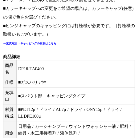
■カラーキャップへの変更をご希望の場合は、カラーキャップ(任意)
の欄で色をお選びください。
■ヒンジキャップのキャッピングには打栓機が必要です。（打栓機の
取扱いもございます。）
⇒充填方法 ・キャッピングの目安はこちら
商品詳細
商品
DP16-TA0400
名
仕様
■ガスバリア性
充填
■スパウト部 キャッピングタイプ
口
材質
■PET12μ / ドライ / AL7μ / ドライ / ONY15μ / ドライ /
構成
LLDPE100μ
日用品 / カーシャンプー / ウィンドウォッシャー液 / 肥料 /
用途
絵具 / 木工用接着剤 / 液体洗剤 /