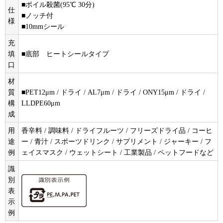
■ボイル殺菌(95℃ 30分)
仕
■ノッチ付
様
■10mmシール
充
填
■底部 ヒートシールタイプ
口
材
質
■PET12μm / ドライ / AL7μm / ドライ / ONY15μm / ドライ /
構
LLDPE60μm
成
用
香辛料 / 調味料 / ドライフルーツ / フリーズドライ品 / コーヒ
途
ー / 青汁 / スポーツドリンク / サプリメント / ジャーキー / フ
例
ェイスマスク / ウェットシート / 工業製品 / ペットフードなど
識
別
表
示
例