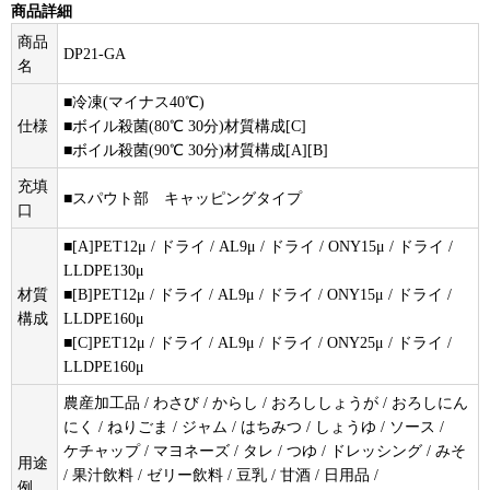
商品詳細
商品
DP21-GA
名
■冷凍(マイナス40℃)
仕様
■ボイル殺菌(80℃ 30分)材質構成[C]
■ボイル殺菌(90℃ 30分)材質構成[A][B]
充填
■スパウト部 キャッピングタイプ
口
■[A]PET12μ / ドライ / AL9μ / ドライ / ONY15μ / ドライ /
LLDPE130μ
材質
■[B]PET12μ / ドライ / AL9μ / ドライ / ONY15μ / ドライ /
構成
LLDPE160μ
■[C]PET12μ / ドライ / AL9μ / ドライ / ONY25μ / ドライ /
LLDPE160μ
農産加工品 / わさび / からし / おろししょうが / おろしにん
にく / ねりごま / ジャム / はちみつ / しょうゆ / ソース /
ケチャップ / マヨネーズ / タレ / つゆ / ドレッシング / みそ
用途
/ 果汁飲料 / ゼリー飲料 / 豆乳 / 甘酒 / 日用品 /
例