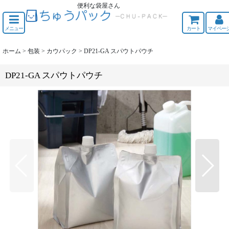
便利な袋屋さん
ちゅうくう
メニュー
カート
マイペー
ホーム
>
包装
>
カウパック
>
DP21-GA スパウトパウチ
DP21-GA スパウトパウチ