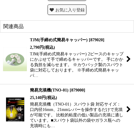
お気に入り登録
関連商品
TJM(手締め式簡易キャッパー)
[
879020
]
2,790
円
(税込)
TJM(手締め式簡易キャッパー) 2ピースのキャップ
にかぶせて手で締めるキャッパーです。 手にかか
る負担を減らせます。 ※カウパック製のスパウト
袋に対応しております。 ※手締め式簡易キャッ
パ…
簡易充填機(TNO-01)
[
879000
]
25,140
円
(税込)
簡易充填機（TNO-01）スパウト袋 対応サイズ：
口内径16mm、21mmレバーを操作するだけで充填
が可能です。 比較的粘度の低い製品の充填に適し
ています。■スパウト袋以外の袋やガラス瓶への
充填時にも…