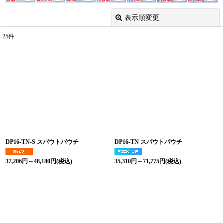
表示順変更
閉じる
25
件
表示数
:
並び順
:
絞り込む
DP16-TN-S スパウトパウチ
DP16-TN スパウトパウチ
37,206
円
～48,180
円
(税込)
35,310
円
～71,775
円
(税込)