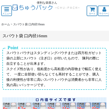
便利な袋屋さん
ちゅうくう
メニュー
カート
マイペー
ホーム
>
スパウト袋 口内径16mm
スパウト袋 口内径16mm
Point
スパウトパウチはスタンディングパウチまたは四方柱ガゼット
袋の上部にスパウト（注ぎ口）が付いたもので、 陳列の際に
自立することが出来ます。
スクイズ性があり、低粘度から高粘度の内容物まで幅広く使え
て、 一度に全部使い切らなくても再封することができ、購入
後の利便性が非常に高いスパウトパウチは消費者から非常に人
気の高いパッケージです。