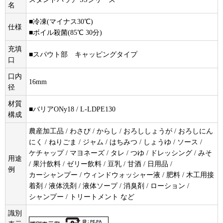
名
■冷凍(マイナス30℃)
仕様
■ボイル殺菌(85℃ 30分)
充填
■スパウト部 キャッピングタイプ
口
口内
16mm
径
材質
■バリアONy18 / L-LDPE130
構成
農産加工品 / わさび / からし / おろししょうが / おろしにん
にく / ねりごま / ジャム / はちみつ / しょうゆ / ソース /
ケチャップ / マヨネーズ / タレ / つゆ / ドレッシング / みそ
用途
/ 果汁飲料 / ゼリー飲料 / 豆乳 / 甘酒 / 日用品 /
例
カーシャンプー / ウィンドウォッシャー液 / 肥料 / 木工用接
着剤 / 液体洗剤 / 液体ソープ / 消臭剤 / ローション /
シャンプー / トリートメント など
識別