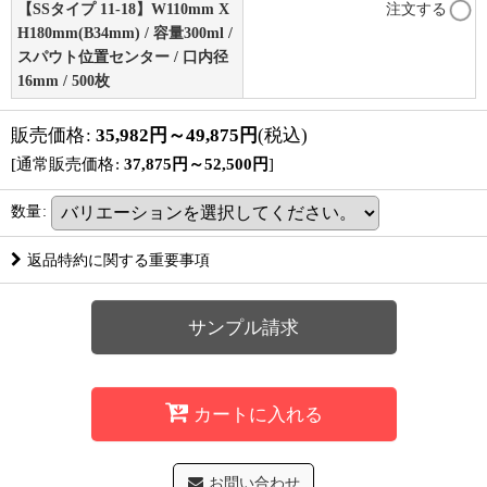
【SSタイプ 11-18】W110mm X
注文する
H180mm(B34mm) / 容量300ml /
スパウト位置センター / 口内径
16mm / 500枚
販売価格
:
35,982
円
～49,875
円
(税込)
[
通常販売価格
:
37,875
円
～52,500
円
]
数量
:
返品特約に関する重要事項
サンプル請求
カートに入れる
お問い合わせ