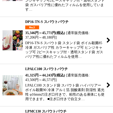
ンジキャップ可2ピースキャップ付・透明スタンド
袋 ガスバリア性に優れたフィルムを使用していま
す…
DP16-TN-S スパウトパウチ
35,346
円
～45,771
円
(税込)
[
通常販売価格
:
37,206
円
～48,180
円
]
DP16-TN-S スパウト袋 スタンド袋 ボイル殺菌85
冷凍 ガスバリア性 カラーキャップ可 ヒンジキャ
ップ可 2ピースキャップ付・透明スタンド袋 ガス
バリア性に優れたフィルムを使用…
LPALC100 スパウトパウチ
41,325
円
～44,243
円
(税込)
[
通常販売価格
:
43,500
円
～46,571
円
]
LPALC100 スタンド袋 スパウト袋 ハイバリアー
ボイル殺菌90 冷凍 アルミ箔 脱酸素剤 防湿性 遮光
性 φ16mmの注ぎ口付きで、粘性のある液体にも使
用できます。 ■注ぎ口付きで自立タ…
LPMC130 スパウトパウチ