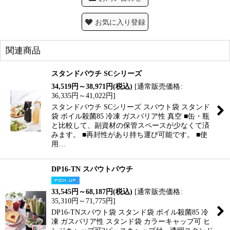
お気に入り登録
関連商品
スタンドパウチ SCシリーズ
34,519
円
～38,971
円
(税込)
[
通常販売価格
:
36,335
円
～41,022
円
]
スタンドパウチ SCシリーズ スパウト袋 スタンド
袋 ボイル殺菌85 冷凍 ガスバリア性 真空 ■缶・瓶
と比較して、副資材の保管スペースが少なくて済
みます。 ■再封性があり持ち運び可能です。 ■使
用…
DP16-TN スパウトパウチ
33,545
円
～68,187
円
(税込)
[
通常販売価格
:
35,310
円
～71,775
円
]
DP16-TNスパウト袋 スタンド袋 ボイル殺菌85 冷
凍 ガスバリア性 スタンド袋 カラーキャップ可 ヒ