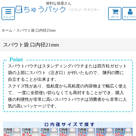
便利な袋屋さん
ちゅうくう
メニュー
カート
マイペー
ホーム
>
スパウト袋 口内径21mm
スパウト袋 口内径21mm
Point
スパウトパウチはスタンディングパウチまたは四方柱ガゼット
袋の上部にスパウト（注ぎ口）が付いたもので、 陳列の際に
自立することが出来ます。
スクイズ性があり、低粘度から高粘度の内容物まで幅広く使え
て、 一度に全部使い切らなくても再封することができ、購入
後の利便性が非常に高いスパウトパウチは消費者から非常に人
気の高いパッケージです。