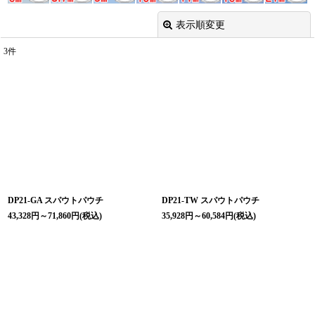
表示順変更
閉じる
3
件
表示数
:
並び順
:
絞り込む
DP21-GA スパウトパウチ
DP21-TW スパウトパウチ
43,328
円
～71,860
円
(税込)
35,928
円
～60,584
円
(税込)