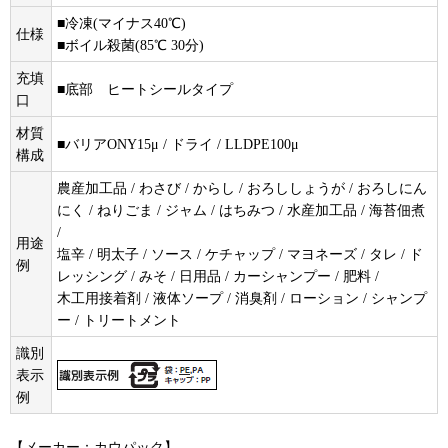
■冷凍(マイナス40℃)
仕様
■ボイル殺菌(85℃ 30分)
充填
■底部 ヒートシールタイプ
口
材質
■バリアONY15μ / ドライ / LLDPE100μ
構成
農産加工品 / わさび / からし / おろししょうが / おろしにん
にく / ねりごま / ジャム / はちみつ / 水産加工品 / 海苔佃煮
/
用途
塩辛 / 明太子 / ソース / ケチャップ / マヨネーズ / タレ / ド
例
レッシング / みそ / 日用品 / カーシャンプー / 肥料 /
木工用接着剤 / 液体ソープ / 消臭剤 / ローション / シャンプ
ー / トリートメント
識別
表示
例
【メーカー：カウパック】