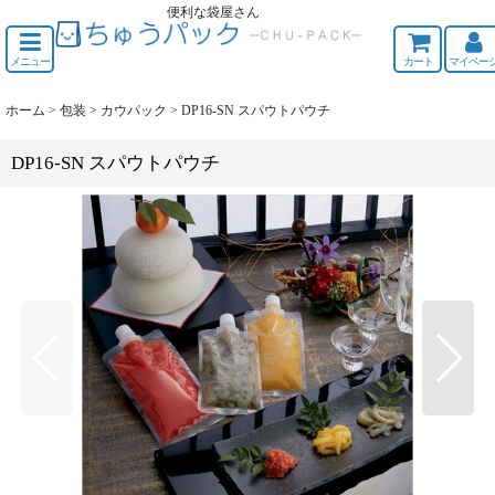
便利な袋屋さん
ちゅうくう
メニュー
カート
マイペー
ホーム
>
包装
>
カウパック
>
DP16-SN スパウトパウチ
DP16-SN スパウトパウチ