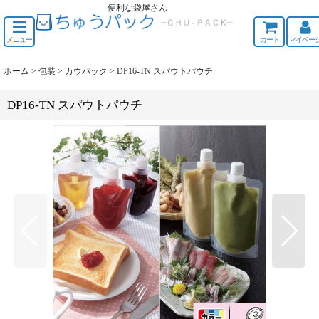
便利な袋屋さん
ちゅうくう
メニュー
カート
マイペー
ホーム
>
包装
>
カウパック
>
DP16-TN スパウトパウチ
DP16-TN スパウトパウチ