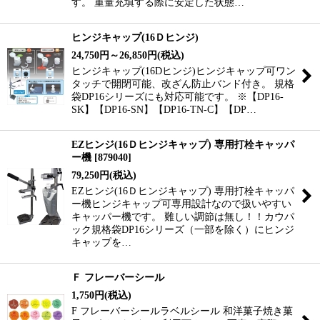
す。 重量充填する際に安定した状態…
ヒンジキャップ(16Ｄヒンジ)
24,750
円
～26,850
円
(税込)
ヒンジキャップ(16Dヒンジ)ヒンジキャップ可ワン
タッチで開閉可能、改ざん防止バンド付き。 規格
袋DP16シリーズにも対応可能です。 ※【DP16-
SK】【DP16-SN】【DP16-TN-C】【DP…
EZヒンジ(16Ｄヒンジキャップ) 専用打栓キャッパ
ー機
[
879040
]
79,250
円
(税込)
EZヒンジ(16Ｄヒンジキャップ) 専用打栓キャッパ
ー機ヒンジキャップ可専用設計なので扱いやすい
キャッパー機です。 難しい調節は無し！！カウパ
ック規格袋DP16シリーズ（一部を除く）にヒンジ
キャップを…
Ｆ フレーバーシール
1,750
円
(税込)
F フレーバーシールラベルシール 和洋菓子焼き菓