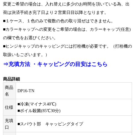
変更ご希望の場合は、入れ替えに多少のお時間を頂いている為、出
荷は決済手続き完了日より２営業日目以降となります。
■１ケース、１色のみで複数の色の取り混ぜはできません。
■カラーキャップへの変更をご希望の場合は、カラーキャップ(任意)
の欄で色をお選びください。
■ヒンジキャップのキャッピングには打栓機が必要です。（打栓機の
取扱いもございます。）
⇒充填方法 ・キャッピングの目安はこちら
商品詳細
商品
DP16-TN
名
■冷凍(マイナス40℃)
仕様
■ボイル殺菌(85℃30分)
充填
■スパウト部 キャッピングタイプ
口