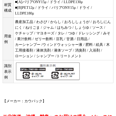
■[A]バリアONY15μ / ドライ / LLDPE130μ
材質
■[B]PET12μ / ドライ / バリアONY15μ / ドライ /
構成
LLDPE180μ
農産加工品 / わさび / からし / おろししょうが / おろしにん
にく / ねりごま / ジャム / はちみつ / しょうゆ / ソース /
ケチャップ / マヨネーズ / タレ / つゆ / ドレッシング / みそ
用途
/ 果汁飲料 / ゼリー飲料 / 豆乳 / 甘酒 / 日用品 /
例
カーシャンプー /ウィンドウォッシャー液 / 肥料 / 絵具 / 木
工用接着剤 / 液体洗剤 / 液体ソープ / 消臭剤 / 入浴剤 /
ローション / シャンプー /トリートメント
識別
表示
例
【メーカー：カウパック】