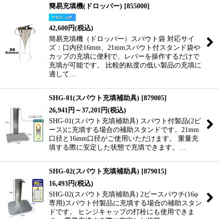
簡易充填機(ドロッパー)
[
855000
]
42,600
円
(税込)
簡易充填機（ドロッパー）スパウト袋 対応サイ
ズ：口内径16mm、21mmスパウト付スタンド袋や
カップの充填に便利で、レバーを操作するだけで
充填が可能です。 比較的粘度の低い製品の充填に
適して…
SHG-01(スパウト充填補助具)
[
879005
]
26,941
円
～37,201
円
(税込)
SHG-01(スパウト充填補助具) スパウト付製品(2ピ
ース)に充填する場合の補助スタンドです。21mm
口径と16mm口径がご使用いただけます。 重量充
填する際に安定した状態で充填できます。…
SHG-02(スパウト充填補助具)
[
879015
]
16,493
円
(税込)
SHG-02(スパウト充填補助具) 2ピースパウチ(16φ
専用)スパウト付製品に充填する場合の補助スタン
ドです。 ヒンジキャップの打栓にも使用できま