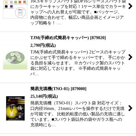
16CSキャップスパウト袋DP16シリーズスパウト袋
にカラーキャップを対応！1ケース単位でカラーキ
ャップへの入れ替えが可能です。■パッケージ、
内容物に合わせて、幅広い商品企画とイメージア
ップ戦略を！ …
TJM(手締め式簡易キャッパー)
[
879020
]
2,790
円
(税込)
TJM(手締め式簡易キャッパー) 2ピースのキャップ
にかぶせて手で締めるキャッパーです。 手にかか
る負担を減らせます。 ※カウパック製のスパウト
袋に対応しております。 ※手締め式簡易キャッ
パ…
簡易充填機(TNO-01)
[
879000
]
25,140
円
(税込)
簡易充填機（TNO-01）スパウト袋 対応サイズ：
口内径16mm、21mmレバーを操作するだけで充填
が可能です。 比較的粘度の低い製品の充填に適し
ています。■スパウト袋以外の袋やガラス瓶への
充填時にも…