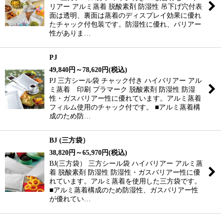
リアー アルミ蒸着 脱酸素剤 防湿性 吊下げ穴付表
面は透明、裏面は蒸着のディスプレイ効果に優れ
たチャック付包装です。防湿性に優れ、バリアー
性がありま…
PJ
49,840
円
～78,620
円
(税込)
PJ 三方シール袋 チャック付き ハイバリアー アル
ミ蒸着 印刷 プラマーク 脱酸素剤 防湿性 防湿
性・ガスバリアー性に優れています。アルミ蒸着
フィルム使用のチャック付です。 ■アルミ蒸着構
成のため防…
BJ (三方袋）
38,820
円
～65,970
円
(税込)
BJ(三方袋） 三方シール袋 ハイバリアー アルミ蒸
着 脱酸素剤 防湿性 防湿性・ガスバリアー性に優
れています。アルミ蒸着を使用した三方袋です。
■アルミ蒸着構成のため防湿性、ガスバリアー性
が優れてい…