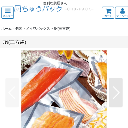
便利な袋屋さん
ちゅうくう
メニュー
カート
マイペー
ホーム
>
包装
>
メイワパックス
>
JN(三方袋)
JN(三方袋)