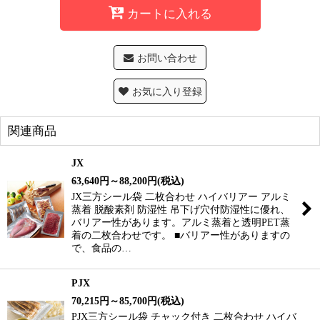
カートに入れる
お問い合わせ
お気に入り登録
関連商品
JX
63,640
円
～88,200
円
(税込)
JX三方シール袋 二枚合わせ ハイバリアー アルミ
蒸着 脱酸素剤 防湿性 吊下げ穴付防湿性に優れ、
バリアー性があります。アルミ蒸着と透明PET蒸
着の二枚合わせです。 ■バリアー性がありますの
で、食品の…
PJX
70,215
円
～85,700
円
(税込)
PJX三方シール袋 チャック付き 二枚合わせ ハイバ