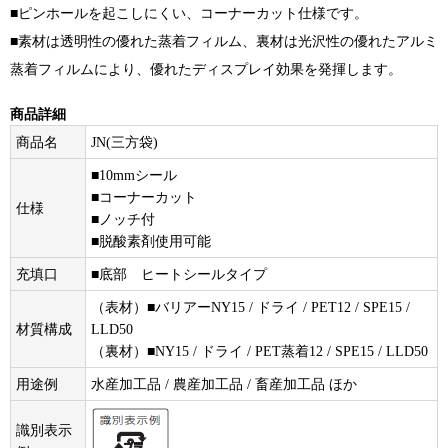
■ピンホールを起こしにくい、コーナーカット仕様です。
■素材は透明性の優れた蒸着フィルム、裏材は光沢性の優れたアルミ
蒸着フィルムにより、優れたディスプレイ効果を発揮します。
商品詳細
商品名
JN(三方袋)
■10mmシール
■コーナーカット
仕様
■ノッチ付
■脱酸素剤使用可能
充填口
■底部 ヒートシールタイプ
（表材）■バリアーNY15 / ドライ / PET12 / SPE15 /
材質構成
LLD50
（裏材）■NY15 / ドライ / PET蒸着12 / SPE15 / LLD50
用途例
水産加工品 / 農産加工品 / 畜産加工品 ほか
識別表示