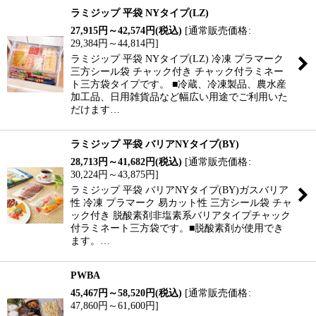
ラミジップ 平袋 NYタイプ(LZ)
27,915
円
～42,574
円
(税込)
[
通常販売価格
:
29,384
円
～44,814
円
]
ラミジップ 平袋 NYタイプ(LZ) 冷凍 プラマーク
三方シール袋 チャック付き チャック付ラミネー
ト三方袋タイプです。 ■冷蔵、冷凍製品、農水産
加工品、日用雑貨品など幅広い用途でご利用いた
だけます…
ラミジップ 平袋 バリアNYタイプ(BY)
28,713
円
～41,682
円
(税込)
[
通常販売価格
:
30,224
円
～43,875
円
]
ラミジップ 平袋 バリアNYタイプ(BY)ガスバリア
性 冷凍 プラマーク 易カット性 三方シール袋 チャ
ック付き 脱酸素剤非塩素系バリアタイプチャック
付ラミネート三方袋です。■脱酸素剤が使用でき
ます。…
PWBA
45,467
円
～58,520
円
(税込)
[
通常販売価格
:
47,860
円
～61,600
円
]