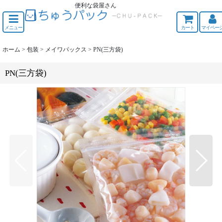
便利な袋屋さん
ちゅうくう
メニュー
カート
マイペー
ホーム
>
包装
>
メイワパックス
>
PN(三方袋)
PN(三方袋)