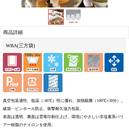
商品詳細
WBA(三方袋)
真空包装適性。低温（-40℃）性に優れ、加熱殺菌（100℃×30分）。
破袋・ピンホール防止、衝撃耐久強力包装。
表面は透明、裏面は雲竜印刷仕上げ。環境にやさしい非塩素系バリ
アー樹脂のナイロンを使用。