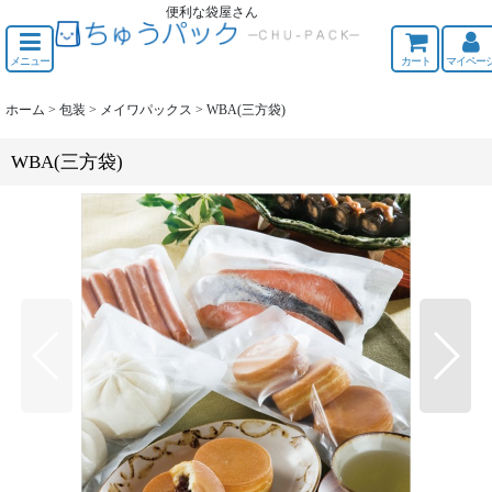
便利な袋屋さん
ちゅうくう
メニュー
カート
マイペー
ホーム
>
包装
>
メイワパックス
>
WBA(三方袋)
WBA(三方袋)