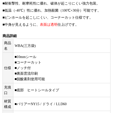
■耐衝撃性、耐摩耗性に優れ、破体が起こりにくい強力包装。
■低温（-40℃）性に優れ、加熱殺菌（100℃×30分）可能です。
■ピンホールを起こしにくい、コーナーカット仕様です。
■中身が見えるように、
表面は透明
仕上げです。
商品詳細
商品
WBA(三方袋)
名
■10mmシール
■コーナーカット
仕様
■ノッチ付
■裏面雲流印刷
■脱酸素剤使用可能
充填
■底部 ヒートシールタイプ
口
材質
■バリアーNY15 / ドライ / LLD60
構成