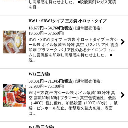
し高級感を持たせました。 ■脱酸素剤やガス充填
を併…
BWJ・SBWJタイプ 三方袋 小ロットタイプ
18,677
円
～54,768
円
(税込)
[
通常販売価格
:
19,660
円
～57,650
円
]
BWJ・SBWJタイプ 三方袋 小ロットタイプ 三方シ
ール袋 ボイル殺菌95 冷凍 真空 ガスバリア性 雲流
印刷 プラマーク バリア性のあるナイロンフィル
ムに雲流柄を印刷し高級感を持たせました。 ■
脱…
WL(三方袋)
50,331
円
～71,345
円
(税込)
[
通常販売価格
:
52,980
円
～75,100
円
]
WL(三方袋)三方シール袋 ボイル殺菌100 冷凍 真
空 雲流印刷 印刷 プラマーク真空包装適性。低温
（-40℃）性に優れ、加熱殺菌（100℃×30分）。破
袋・ピンホール防止、衝撃耐久強力包装。表面
は…
WL黒(三方袋)