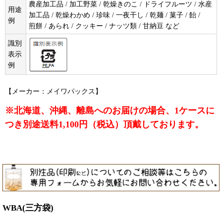
農産加工品 / 加工野菜 / 乾燥きのこ / ドライフルーツ / 水産
用途
加工品 / 乾燥わかめ / 珍味 / 一夜干し / 乾麺 / 菓子 / 飴 /
例
煎餅 / あられ / クッキー / ナッツ類 / 甘納豆 など
識別
表示
例
【メーカー：メイワパックス】
※北海道、沖縄、離島へのお届けの場合、1ケースに
つき別途送料1,100円（税込）頂戴しております。
WBA(三方袋)