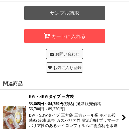
サンプル請求
カートに入れる
お問い合わせ
お気に入り登録
関連商品
BW・SBWタイプ 三方袋
53,865
円
～84,759
円
(税込)
[
通常販売価格
:
56,700
円
～89,220
円
]
BW・SBWタイプ 三方袋 三方シール袋 ボイル殺
菌95 冷凍 真空 ガスバリア性 雲流印刷 プラマーク
バリア性のあるナイロンフィルムに雲流柄を印刷