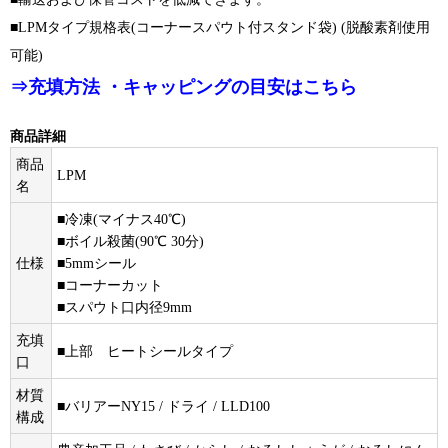
■LPMタイプ規格表(コーナースパウト付スタンド袋) (脱酸素剤使用
可能)
⇒充填方法 ・キャッピングの目安はこちら
商品詳細
商品
LPM
名
■冷凍(マイナス40℃)
■ボイル殺菌(90℃ 30分)
仕様
■5mmシール
■コーナーカット
■スパウト口内径9mm
充填
■上部 ヒートシールタイプ
口
材質
■バリアーNY15 / ドライ / LLD100
構成