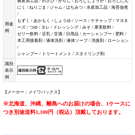
農産加工品 / わさび / からし / おろししょうが / おろしにん
にく / ねりごま / ジャム / はちみつ / 水産加工品 / 海苔佃煮
/
もずく / あかもく / しょうゆ / ソース / ケチャップ / マヨネ
用途
ーズ / つゆ / タレ / ドレッシング / みそ / 果実飲料 /
例
ゼリー飲料 / 豆乳 / 甘酒 / 日用品 / カーシャンプー / 肥料 /
木工用接着剤 / 液体洗剤 / 液体ソープ / 消臭剤 / ローション
/
シャンプー / トリートメント / スタイリング剤
識別
表示
例
【メーカー：メイワパックス】
※北海道、沖縄、離島へのお届けの場合、1ケースに
つき別途送料1,100円（税込）頂戴しております。