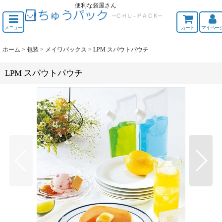
便利な袋屋さん
ちゅうくう
メニュー
カート
マイペー
ホーム
>
包装
>
メイワパックス
>
LPM スパウトパウチ
LPM スパウトパウチ