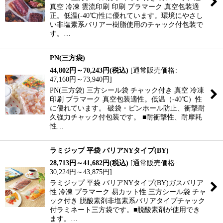
真空 冷凍 雲流印刷 印刷 プラマーク 真空包装適
正。低温(-40℃)性に優れています。環境にやさし
い非塩素系バリアー樹脂使用のチャック付包装で
す。…
PN(三方袋)
44,802
円
～70,243
円
(税込)
[
通常販売価格
:
47,160
円
～73,940
円
]
PN(三方袋) 三方シール袋 チャック付き 真空 冷凍
印刷 プラマーク 真空包装適性。低温（-40℃）性
に優れています。 破袋・ピンホール防止、衝撃耐
久強力チャック付包装です。 ■耐衝撃性、耐摩耗
性…
ラミジップ 平袋 バリアNYタイプ(BY)
28,713
円
～41,682
円
(税込)
[
通常販売価格
:
30,224
円
～43,875
円
]
ラミジップ 平袋 バリアNYタイプ(BY)ガスバリア
性 冷凍 プラマーク 易カット性 三方シール袋 チャ
ック付き 脱酸素剤非塩素系バリアタイプチャック
付ラミネート三方袋です。■脱酸素剤が使用でき
ます。…