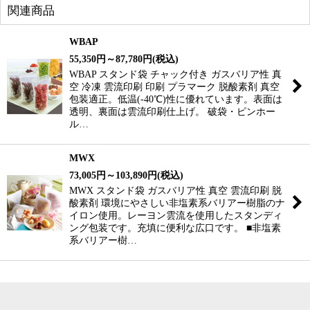
関連商品
WBAP
55,350
円
～87,780
円
(税込)
WBAP スタンド袋 チャック付き ガスバリア性 真
空 冷凍 雲流印刷 印刷 プラマーク 脱酸素剤 真空
包装適正。低温(-40℃)性に優れています。表面は
透明、裏面は雲流印刷仕上げ。 破袋・ピンホー
ル…
MWX
73,005
円
～103,890
円
(税込)
MWX スタンド袋 ガスバリア性 真空 雲流印刷 脱
酸素剤 環境にやさしい非塩素系バリアー樹脂のナ
イロン使用。レーヨン雲流を使用したスタンディ
ング包装です。充填に便利な広口です。 ■非塩素
系バリアー樹…