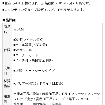
■低温（-40℃）性に優れ、加熱殺菌（90℃×30分）可能です。
■スタンディングタイプはディスプレイ効果があります。
商品詳細
商品
WBAM
名
■冷凍(マイナス40℃)
■ボイル殺菌(90℃30分)
仕様
■5mmシール
■コーナーカット
■ノッチ付（裏目雲流印刷）
充填
■上部 ヒートシールタイプ
口
材質
■バリアーNY15 / ドライ / LLD100
構成
水産加工品 / 珍味 / 農産加工品 / ドライフルーツ / フルーツ
用途
シロップ漬け / 畜産加工品 / チーズ / 菓子 /チョコレート /
例
焼き菓子 / 日用雑貨品 / 工業用品