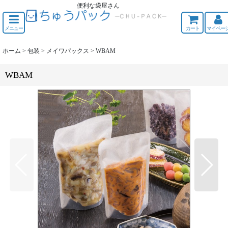
便利な袋屋さん
ちゅうくう
メニュー
カート
マイペー
ホーム
>
包装
>
メイワパックス
>
WBAM
WBAM