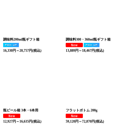
調味料200ml瓶ギフト箱
調味料300・360ml瓶ギフト箱
16,330
円
～20,757
円
(税込)
13,889
円
～18,467
円
(税込)
瓶ビール箱 3本・6本用
フラットボトム 200g
12,927
円
～16,635
円
(税込)
59,120
円
～72,870
円
(税込)