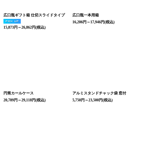
広口瓶ギフト箱 仕切スライドタイプ
広口瓶一本用箱
16,206
円
～17,946
円
(税込)
15,873
円
～26,862
円
(税込)
円筒カールケース
アルミスタンドチャック袋 窓付
20,789
円
～29,118
円
(税込)
5,750
円
～23,500
円
(税込)