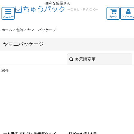
便利な袋屋さん
ちゅうくう
メニュー
カート
マイペー
ホーム
>
包装
>
ヤマニパッケージ
ヤマニパッケージ
表示順変更
閉じる
30
件
表示数
:
並び順
:
絞り込む