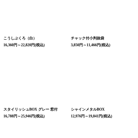
こうしぶくろ（白）
チャック付小判抜袋
16,360
円
～22,820
円
(税込)
3,850
円
～11,466
円
(税込)
スタイリッシュBOX グレー 窓付
シャインメタルBOX
16,788
円
～25,946
円
(税込)
12,976
円
～19,841
円
(税込)