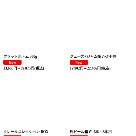
フラットボトム 300g
ジュース+ジャム瓶 かぶせ箱
33,685
円
～39,875
円
(税込)
19,902
円
～22,406
円
(税込)
クレールコレクション BOX
瓶ビール箱 白 2本・3本用