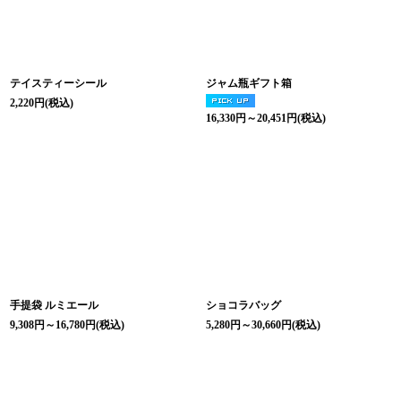
テイスティーシール
ジャム瓶ギフト箱
2,220
円
(税込)
16,330
円
～20,451
円
(税込)
手提袋 ルミエール
ショコラバッグ
9,308
円
～16,780
円
(税込)
5,280
円
～30,660
円
(税込)