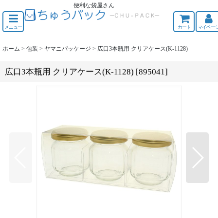
便利な袋屋さん
ちゅうくう
メニュー
カート
マイペー
ホーム
>
包装
>
ヤマニパッケージ
>
広口3本瓶用 クリアケース(K-1128)
広口3本瓶用 クリアケース(K-1128)
[
895041
]