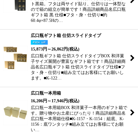
ト黒箱。フタは両サイド貼り、仕切りは一体型な
ので箱の組立が簡単です！商品詳細商品名広口瓶
ギフト箱 黒 仕様■フタ・身・仕切り■約
60.4φ×87.5Hの…
広口瓶ギフト箱 仕切スライドタイプ
15,873
円
～26,862
円
(税込)
広口瓶ギフト箱 仕切スライドタイプBOX 和洋菓
子サイズ展開が豊富なギフト箱です！商品詳細商
品名広口瓶ギフト箱 仕切スライドタイプ仕様■フ
タ・身・仕切り■組み立てはお客様にてお願いし
ます。■K-122…
広口瓶一本用箱
16,206
円
～17,946
円
(税込)
広口瓶一本用箱BOX 和洋菓子一本用のギフト箱で
す。贈り物やお土産にぴったり！商品詳細商品名
広口瓶一本用箱仕様■K-1157・K-1154：組底、K-
1156：底ワンタッチ■組み立てはお客様にてお願
い…