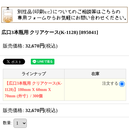
広口3本瓶用 クリアケース(K-1128)
[
895041
]
販売価格
:
32,670
円
(税込)
ラインナップ
在庫
【広口3本瓶用 クリアケース(K-
注文する
1128)】180mm X 60mm X
70mm (外寸）/ 300個
販売価格
:
32,670
円
(税込)
数量
: