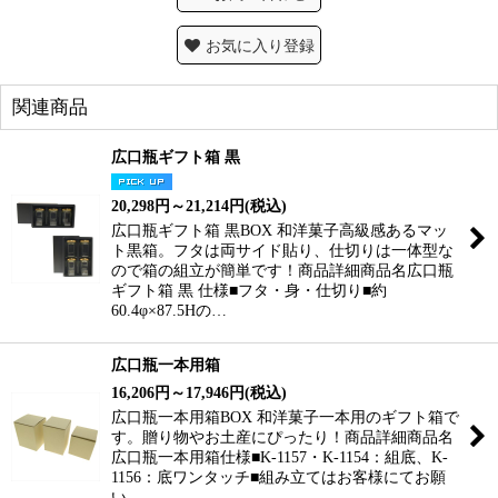
お気に入り登録
関連商品
広口瓶ギフト箱 黒
20,298
円
～21,214
円
(税込)
広口瓶ギフト箱 黒BOX 和洋菓子高級感あるマッ
ト黒箱。フタは両サイド貼り、仕切りは一体型な
ので箱の組立が簡単です！商品詳細商品名広口瓶
ギフト箱 黒 仕様■フタ・身・仕切り■約
60.4φ×87.5Hの…
広口瓶一本用箱
16,206
円
～17,946
円
(税込)
広口瓶一本用箱BOX 和洋菓子一本用のギフト箱で
す。贈り物やお土産にぴったり！商品詳細商品名
広口瓶一本用箱仕様■K-1157・K-1154：組底、K-
1156：底ワンタッチ■組み立てはお客様にてお願
い…