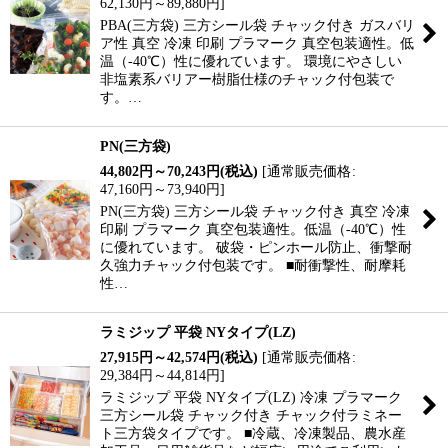
62,130
円
～89,880
円
]
PBA(三方袋) 三方シール袋 チャック付き ガスバリ
ア性 真空 冷凍 印刷 プラマーク 真空包装適性。低
温（-40℃）性に優れています。 環境にやさしい
非塩素系バリアー樹脂仕様のチャック付包装で
す。…
PN(三方袋)
44,802
円
～70,243
円
(税込)
[
通常販売価格
:
47,160
円
～73,940
円
]
PN(三方袋) 三方シール袋 チャック付き 真空 冷凍
印刷 プラマーク 真空包装適性。低温（-40℃）性
に優れています。 破袋・ピンホール防止、衝撃耐
久強力チャック付包装です。 ■耐衝撃性、耐摩耗
性…
ラミジップ 平袋 NYタイプ(LZ)
27,915
円
～42,574
円
(税込)
[
通常販売価格
:
29,384
円
～44,814
円
]
ラミジップ 平袋 NYタイプ(LZ) 冷凍 プラマーク
三方シール袋 チャック付き チャック付ラミネー
ト三方袋タイプです。 ■冷蔵、冷凍製品、農水産