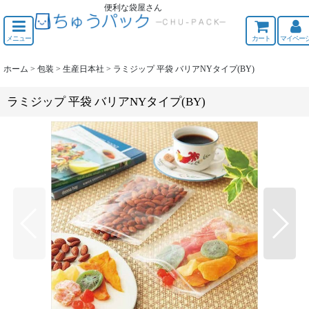
便利な袋屋さん
ちゅうくう
メニュー
カート
マイペー
ホーム
>
包装
>
生産日本社
>
ラミジップ 平袋 バリアNYタイプ(BY)
ラミジップ 平袋 バリアNYタイプ(BY)