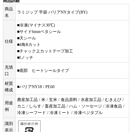
商品詳細
商品
ラミジップ 平袋 バリアNYタイプ(BY)
名
■冷凍(マイナス30℃)
■サイド6mmベタシール
■天シール
仕様
■4角Rカット
■チャック上カットテープ加工
■Iノッチ
充填
■底部 ヒートシールタイプ
口
材質
■バリアNY18 / PE60
構成
農産加工品 / 米 / 玄米 / 食品原料 / 水産加工品 / むきえび /
用途
カニ / しらす / 畜産加工品 / ハム・ソーセージ / 冷凍食品 /
例
冷凍シーフード / 冷凍ミート / 冷凍ベジタブル
識別
表示