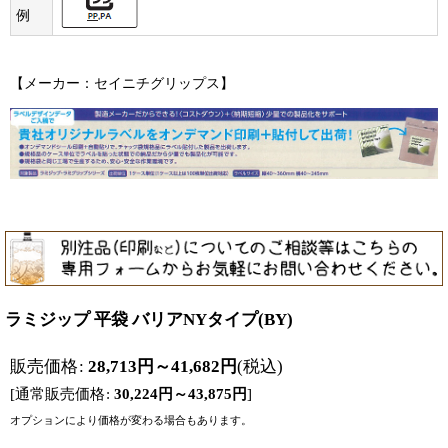
例
【メーカー：セイニチグリップス】
ラミジップ 平袋 バリアNYタイプ(BY)
販売価格
:
28,713
円
～41,682
円
(税込)
[
通常販売価格
:
30,224
円
～43,875
円
]
オプションにより価格が変わる場合もあります。