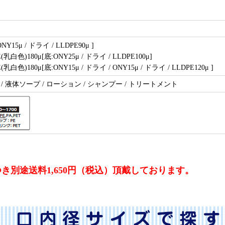
NY15μ / ドライ / LLDPE90μ ]
PE(乳白色)180μ[底:ONY25μ / ドライ / LLDPE100μ]
E(乳白色)180μ[底:ONY15μ / ドライ / ONY15μ / ドライ / LLDPE120μ ]
剤 / 液体ソープ / ローション / シャンプー / トリートメント
別途送料1,650円（税込）頂戴しております。