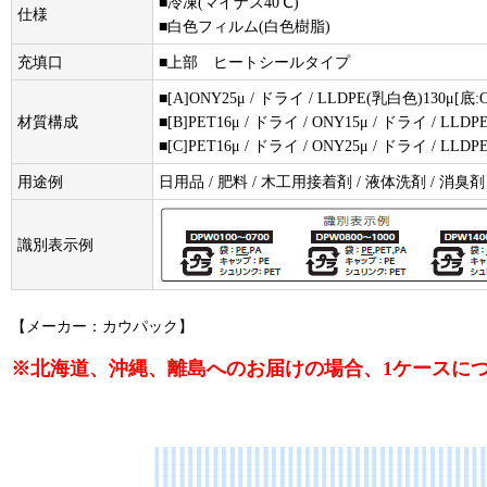
■冷凍(マイナス40℃)
仕様
■白色フィルム(白色樹脂)
充填口
■上部 ヒートシールタイプ
■[A]ONY25μ / ドライ / LLDPE(乳白色)130μ[底:O
材質構成
■[B]PET16μ / ドライ / ONY15μ / ドライ / LLD
■[C]PET16μ / ドライ / ONY25μ / ドライ / LLDP
用途例
日用品 / 肥料 / 木工用接着剤 / 液体洗剤 / 消臭
識別表示例
【メーカー：カウパック】
※北海道、沖縄、離島へのお届けの場合、1ケースにつき