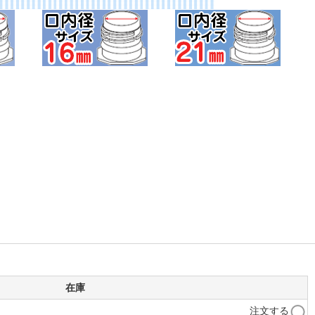
在庫
注文する