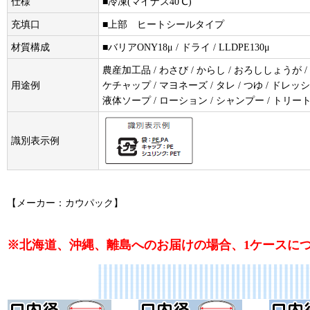
仕様
■冷凍(マイナス40℃)
充填口
■上部 ヒートシールタイプ
材質構成
■バリアONY18μ / ドライ / LLDPE130μ
農産加工品 / わさび / からし / おろししょうが /
用途例
ケチャップ / マヨネーズ / タレ / つゆ / ドレッシン
液体ソープ / ローション / シャンプー / トリー
識別表示例
【メーカー：カウパック】
※北海道、沖縄、離島へのお届けの場合、1ケースにつき