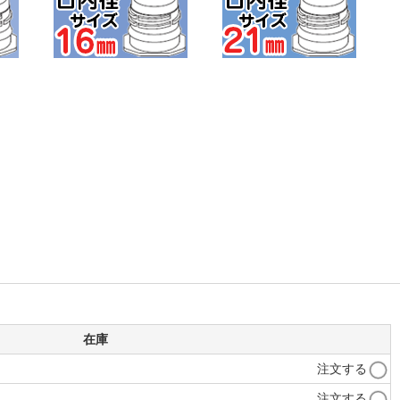
在庫
注文する
注文する