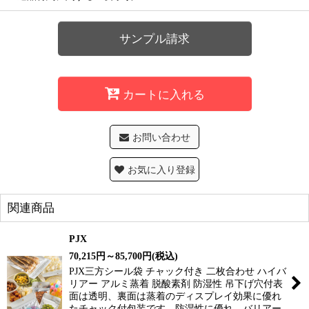
サンプル請求
カートに入れる
お問い合わせ
お気に入り登録
関連商品
PJX
70,215
円
～85,700
円
(税込)
PJX三方シール袋 チャック付き 二枚合わせ ハイバ
リアー アルミ蒸着 脱酸素剤 防湿性 吊下げ穴付表
面は透明、裏面は蒸着のディスプレイ効果に優れ
たチャック付包装です。防湿性に優れ、バリアー