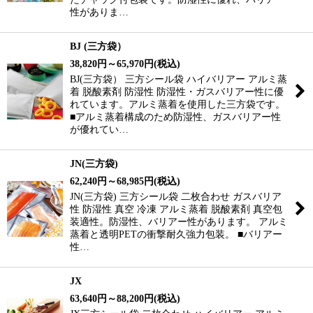
性がありま…
BJ (三方袋）
38,820
円
～65,970
円
(税込)
BJ(三方袋） 三方シール袋 ハイバリアー アルミ蒸
着 脱酸素剤 防湿性 防湿性・ガスバリアー性に優
れています。アルミ蒸着を使用した三方袋です。
■アルミ蒸着構成のため防湿性、ガスバリアー性
が優れてい…
JN(三方袋)
62,240
円
～68,985
円
(税込)
JN(三方袋) 三方シール袋 二枚合わせ ガスバリア
性 防湿性 真空 冷凍 アルミ蒸着 脱酸素剤 真空包
装適性。防湿性、バリアー性があります。 アルミ
蒸着と透明PETの衝撃耐久強力包装。 ■バリアー
性…
JX
63,640
円
～88,200
円
(税込)