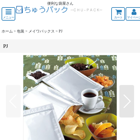
便利な袋屋さん
ちゅうくう
メニュー
カート
マイペー
ホーム
>
包装
>
メイワパックス
>
PJ
PJ