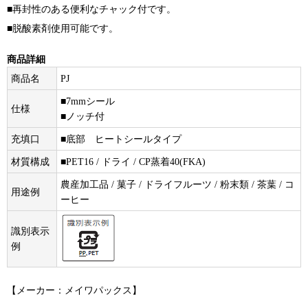
■再封性のある便利なチャック付です。
■脱酸素剤使用可能です。
商品詳細
商品名
PJ
■7mmシール
仕様
■ノッチ付
充填口
■底部 ヒートシールタイプ
材質構成
■PET16 / ドライ / CP蒸着40(FKA)
農産加工品 / 菓子 / ドライフルーツ / 粉末類 / 茶葉 / コ
用途例
ーヒー
識別表示
例
【メーカー：メイワパックス】