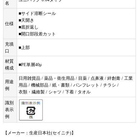
名
■サイド溶断シール
■天開き
仕様
■底折返し
■開口部段差カット
充填
■上部
口
材質
■PE単層40μ
構成
日用雑貨品 / 薬品・衛生用品 / 目薬 / 点鼻液 / 絆創膏 / 工業
用途
用品 / 機械部品 / 紙・書類 / パンフレット / チラシ /
例
衣類・繊維製 / シャツ / 下着 / タオル
識別
表示
例
【メーカー：生産日本社(セイニチ)】