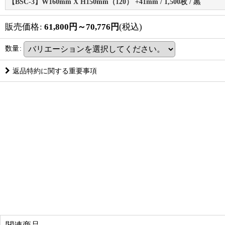
【BSC-3】W160mm X H150mm（120） +41mm / 1,500枚 / 黒
販売価格
:
61,800
円
～70,776
円
(税込)
数量
:
返品特約に関する重要事項