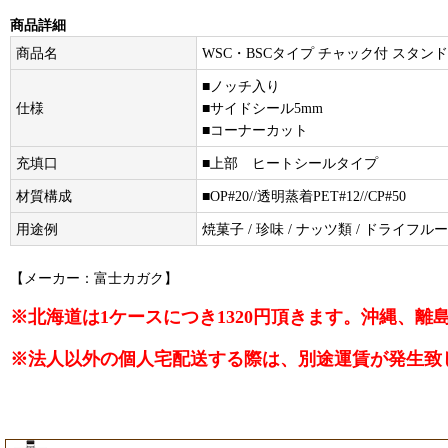
商品詳細
商品名
WSC・BSCタイプ チャック付 スタン
■ノッチ入り
仕様
■サイドシール5mm
■コーナーカット
充填口
■上部 ヒートシールタイプ
材質構成
■OP#20//透明蒸着PET#12//CP#50
用途例
焼菓子 / 珍味 / ナッツ類 / ドライフ
【メーカー：富士カガク】
※北海道は1ケースにつき1320円頂きます。沖縄、
※法人以外の個人宅配送する際は、別途運賃が発生致