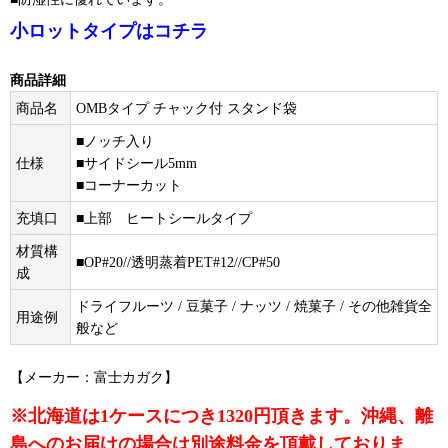
小ロットタイプはコチラ
商品詳細
商品名
OMBタイプ チャック付 スタンド袋
■ノッチ入り
仕様
■サイドシール5mm
■コーナーカット
充填口
■上部 ヒートシールタイプ
材質構
■OP#20//透明蒸着PET#12//CP#50
成
ドライフルーツ / 豆菓子 / ナッツ / 焼菓子 / その他雑貨全
用途例
般など
【メーカー：富士カガク】
※北海道は1ケースにつき1320円頂きます。沖縄、離
島へのお届けの場合は別途料金を頂戴しておりま