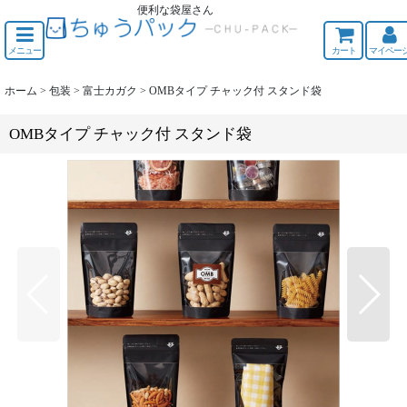
便利な袋屋さん
ちゅうくう
メニュー
カート
マイペー
ホーム
>
包装
>
富士カガク
>
OMBタイプ チャック付 スタンド袋
OMBタイプ チャック付 スタンド袋