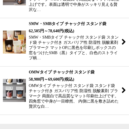
上げです。表面は透明で中身がスッキリ見える贅
沢な…
SMW・SMBタイプ チャック付 スタンド袋
62,505
円
～78,640
円
(税込)
SMW・SMBタイプ チャック付 スタンド袋 スタン
ド袋 チャック付き ガスバリア性 防湿性 脱酸素剤
プラマーク マットOPに黒色を印刷しボックスの
窓をつけたSMB（黒）タイプと、白色のストライ
プ柄…
OMWタイプ チャック付 スタンド袋
58,980
円
～69,600
円
(税込)
OMWタイプ チャック付 スタンド袋 スタンド袋
チャック付き ガスバリア性 防湿性 脱酸素剤 プラ
マーク 両面白で高品質なマット印刷仕上げです。
四角窓で中身が一目瞭然、 内側に黒を敷き詰めた
贅沢な白…