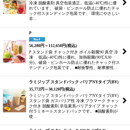
冷凍 脱酸素剤 真空包装適正。低温(-40℃)性に優
れています。 破袋・ピンホール防止に優れたチャ
ック付スタンディング包装です。 環境にやさしい
非…
P
56,280
円
～112,650
円
(税込)
P スタンド袋 チャック付き ボイル殺菌90 真空 冷
凍 低温(-40℃)性に優れ、加熱殺菌(90℃X30
分)。破袋・ピンホール防止に優れたチャック付ス
テンディング包装です。 ■耐衝撃性、耐摩擦性…
ラミジップ スタンドパック バリアNYタイプ(BY)
35,772
円
～38,120
円
(税込)
ラミジップ スタンドパック バリアNYタイプ(BY)
スタンド袋 ガスバリア性 冷凍 プラマーク チャッ
ク付き 脱酸素剤 非塩素系バリアタイプ チャック
付ラミネートスタンドパックです。 ■脱酸素剤が
使…