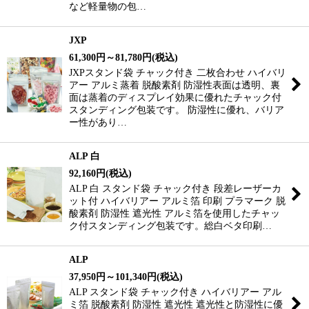
など軽量物の包…
JXP
61,300
円
～81,780
円
(税込)
JXPスタンド袋 チャック付き 二枚合わせ ハイバリ
アー アルミ蒸着 脱酸素剤 防湿性表面は透明、裏
面は蒸着のディスプレイ効果に優れたチャック付
スタンディング包装です。 防湿性に優れ、バリア
ー性があり…
ALP 白
92,160
円
(税込)
ALP 白 スタンド袋 チャック付き 段差レーザーカ
ット付 ハイバリアー アルミ箔 印刷 プラマーク 脱
酸素剤 防湿性 遮光性 アルミ箔を使用したチャッ
ク付スタンディング包装です。総白ベタ印刷…
ALP
37,950
円
～101,340
円
(税込)
ALP スタンド袋 チャック付き ハイバリアー アル
ミ箔 脱酸素剤 防湿性 遮光性 遮光性と防湿性に優