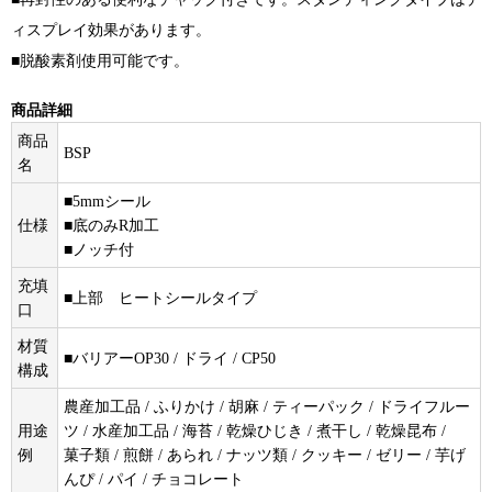
ィスプレイ効果があります。
■脱酸素剤使用可能です。
商品詳細
商品
BSP
名
■5mmシール
仕様
■底のみR加工
■ノッチ付
充填
■上部 ヒートシールタイプ
口
材質
■バリアーOP30 / ドライ / CP50
構成
農産加工品 / ふりかけ / 胡麻 / ティーパック / ドライフルー
用途
ツ / 水産加工品 / 海苔 / 乾燥ひじき / 煮干し / 乾燥昆布 /
例
菓子類 / 煎餅 / あられ / ナッツ類 / クッキー / ゼリー / 芋げ
んぴ / パイ / チョコレート