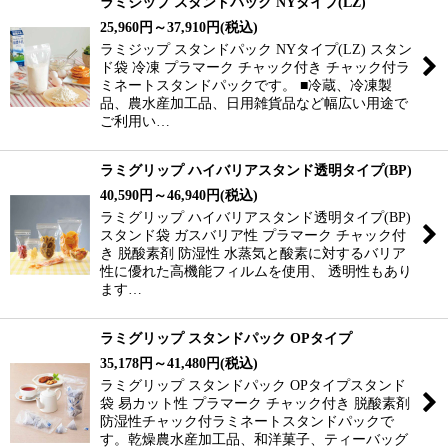
ラミジップ スタンドパック NYタイプ(LZ)
25,960
円
～37,910
円
(税込)
ラミジップ スタンドパック NYタイプ(LZ) スタン
ド袋 冷凍 プラマーク チャック付き チャック付ラ
ミネートスタンドパックです。 ■冷蔵、冷凍製
品、農水産加工品、日用雑貨品など幅広い用途で
ご利用い…
ラミグリップ ハイバリアスタンド透明タイプ(BP)
40,590
円
～46,940
円
(税込)
ラミグリップ ハイバリアスタンド透明タイプ(BP)
スタンド袋 ガスバリア性 プラマーク チャック付
き 脱酸素剤 防湿性 水蒸気と酸素に対するバリア
性に優れた高機能フィルムを使用、 透明性もあり
ます…
ラミグリップ スタンドパック OPタイプ
35,178
円
～41,480
円
(税込)
ラミグリップ スタンドパック OPタイプスタンド
袋 易カット性 プラマーク チャック付き 脱酸素剤
防湿性チャック付ラミネートスタンドパックで
す。乾燥農水産加工品、和洋菓子、ティーバッグ