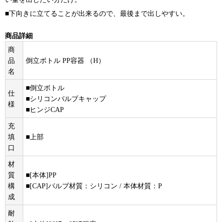
■下向きに立てることが出来るので、最後まで出しやすい。
商品詳細
商
品
倒立ボトル PP容器 （H）
名
■倒立ボトル
仕
■シリコンバルブキャップ
様
■ヒンジCAP
充
填
■上部
口
材
質
■[本体]PP
構
■[CAP]バルブ材質：シリコン / 本体材質：P
成
耐