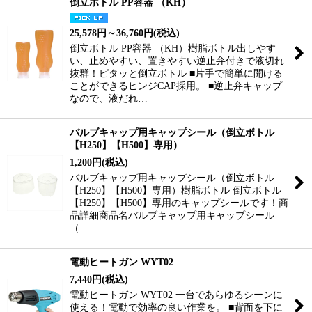
倒立ボトル PP容器 （KH）
25,578
円
～36,760
円
(税込)
倒立ボトル PP容器 （KH）樹脂ボトル出しやす
い、止めやすい、置きやすい逆止弁付きで液切れ
抜群！ピタッと倒立ボトル ■片手で簡単に開ける
ことができるヒンジCAP採用。 ■逆止弁キャップ
なので、液だれ…
バルブキャップ用キャップシール（倒立ボトル
【H250】【H500】専用）
1,200
円
(税込)
バルブキャップ用キャップシール（倒立ボトル
【H250】【H500】専用）樹脂ボトル 倒立ボトル
【H250】【H500】専用のキャップシールです！商
品詳細商品名バルブキャップ用キャップシール
（…
電動ヒートガン WYT02
7,440
円
(税込)
電動ヒートガン WYT02 一台であらゆるシーンに
使える！電動で効率の良い作業を。 ■背面を下に