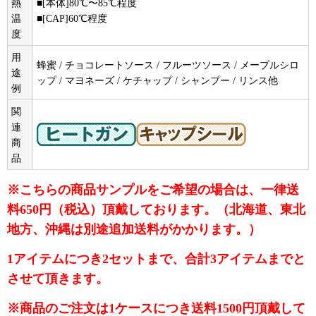
熱
■[本体]80℃〜85℃程度
温
■[CAP]60℃程度
度
用
蜂蜜 / チョコレートソース / フルーツソース / メープルシロ
途
ップ / マヨネーズ / ケチャップ / シャンプー / リンス他
例
関
連
商
品
※こちらの商品サンプルをご希望の場合は、一律送
料650円（税込）頂戴しております。（北海道、東北
地方、沖縄は別途追加送料がかかります。）
1アイテムにつき2セットまで、合計3アイテムまでと
させて頂きます。
※商品のご注文は1ケースにつき送料1500円頂戴して