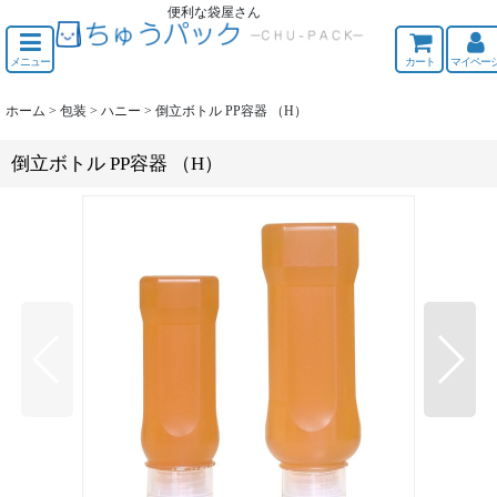
便利な袋屋さん
ちゅうくう
メニュー
カート
マイペー
ホーム
>
包装
>
ハニー
>
倒立ボトル PP容器 （H）
倒立ボトル PP容器 （H）