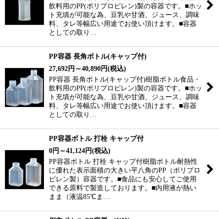
飲料用のPP(ポリプロピレン)製の容器です。■ホッ
ト充填が可能な為、豆乳や甘酒、ジュース、調味
料、タレ等幅広い用途でお使い頂けます。■容器
としての取り…
PP容器 長角ボトル(キャップ付)
27,692
円
～40,890
円
(税込)
PP容器 長角ボトル(キャップ付)樹脂ボトル食品・
飲料用のPP(ポリプロピレン)製の容器です。■ホッ
ト充填が可能な為、豆乳や甘酒、ジュース、調味
料、タレ等幅広い用途でお使い頂けます。■容器
としての取り…
PP容器ボトル 打栓 キャップ付
0
円
～41,124
円
(税込)
PP容器ボトル 打栓 キャップ付樹脂ボトル耐熱性
に優れた表示面積の大きい平八角のPP（ポリプロ
ピレン製）容器です。■食品にも安心してご使用
できる原料で製造しております。■内用液が熱い
まま（液温85℃ま…