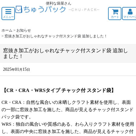
便利な袋屋さん
ちゅうくう
メニュー
カート
マイペー
ホーム
>
お知らせ
>
窓抜き加工がおしゃれなチャック付スタンド袋 追加しました！
窓抜き加工がおしゃれなチャック付スタンド袋 追加し
ました！
2025
01
15
年
月
日
【CR・CRA・WRSタイプ チャック付 スタンド袋】
CR・CRA：自然な風合いの未晒しクラフト素材を使用し、表面
の一部に窓抜き加工を施した、商品が見えるチャック付スタンド
パック袋です。
WRS：独自の風合いや質感のある、わら入りクラフト素材を使用
し、表面の中央に窓抜き加工を施した、商品が見えるチャック付