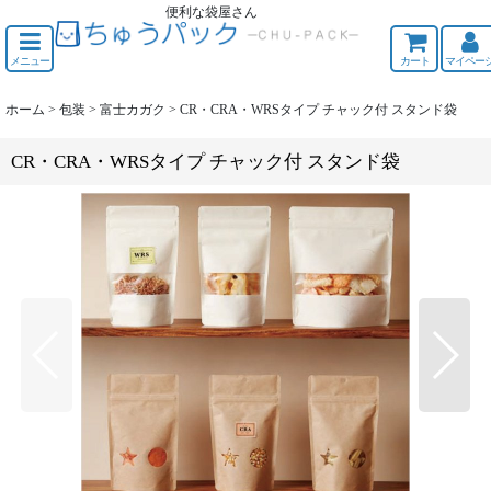
便利な袋屋さん
ちゅうくう
メニュー
カート
マイペー
ホーム
>
包装
>
富士カガク
>
CR・CRA・WRSタイプ チャック付 スタンド袋
CR・CRA・WRSタイプ チャック付 スタンド袋