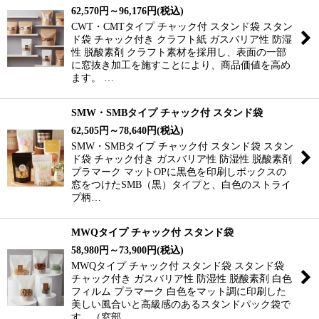
62,570
円
～96,176
円
(税込)
CWT・CMTタイプ チャック付 スタンド袋 スタン
ド袋 チャック付き クラフト紙 ガスバリア性 防湿
性 脱酸素剤 クラフト素材を採用し、表面の一部
に窓抜き加工を施すことにより、商品価値を高め
ます。 …
SMW・SMBタイプ チャック付 スタンド袋
62,505
円
～78,640
円
(税込)
SMW・SMBタイプ チャック付 スタンド袋 スタン
ド袋 チャック付き ガスバリア性 防湿性 脱酸素剤
プラマーク マットOPに黒色を印刷しボックスの
窓をつけたSMB（黒）タイプと、白色のストライ
プ柄…
MWQタイプ チャック付 スタンド袋
58,980
円
～73,900
円
(税込)
MWQタイプ チャック付 スタンド袋 スタンド袋
チャック付き ガスバリア性 防湿性 脱酸素剤 白色
フィルム プラマーク 白色をマット調に印刷した
美しい風合いと高級感のあるスタンドパック袋で
す。（窓部…