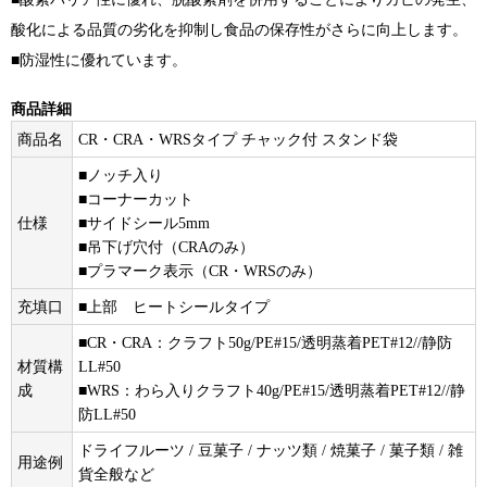
酸化による品質の劣化を抑制し食品の保存性がさらに向上します。
■防湿性に優れています。
商品詳細
商品名
CR・CRA・WRSタイプ チャック付 スタンド袋
■ノッチ入り
■コーナーカット
仕様
■サイドシール5mm
■吊下げ穴付（CRAのみ）
■プラマーク表示（CR・WRSのみ）
充填口
■上部 ヒートシールタイプ
■CR・CRA：クラフト50g/PE#15/透明蒸着PET#12//静防
材質構
LL#50
成
■WRS：わら入りクラフト40g/PE#15/透明蒸着PET#12//静
防LL#50
ドライフルーツ / 豆菓子 / ナッツ類 / 焼菓子 / 菓子類 / 雑
用途例
貨全般など