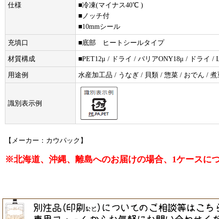
仕様
■冷凍(マイナス40℃ )
■ノッチ付
■10mmシール
充填口
■底部 ヒートシールタイプ
材質構成
■PET12μ / ドライ / バリアONY18μ / ドライ / 
用途例
水産加工品 / うなぎ / 貝類 / 惣菜 / おでん / 
識別表示例
【メーカー：カウパック】
※北海道、沖縄、離島へのお届けの場合、1ケースにつき