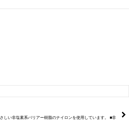
環境にやさしい非塩素系バリアー樹脂のナイロンを使用しています。 ■非