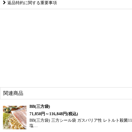
返品特約に関する重要事項
関連商品
BB(三方袋)
71,850
円
～116,848
円
(税込)
BB(三方袋) 三方シール袋 ガスバリア性 レトルト殺菌
塩…