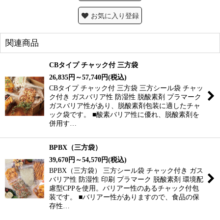
お気に入り登録
関連商品
CBタイプ チャック付 三方袋
26,835
円
～57,740
円
(税込)
CBタイプ チャック付 三方袋 三方シール袋 チャッ
ク付き ガスバリア性 防湿性 脱酸素剤 プラマーク
ガスバリア性があり、脱酸素剤包装に適したチャ
ック袋です。 ■酸素バリア性に優れ、脱酸素剤を
併用す…
BPBX（三方袋）
39,670
円
～54,570
円
(税込)
BPBX（三方袋） 三方シール袋 チャック付き ガス
バリア性 防湿性 印刷 プラマーク 脱酸素剤 環境配
慮型CPPを使用。バリアー性のあるチャック付包
装です。 ■バリアー性がありますので、食品の保
存性…