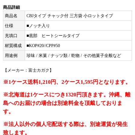
商品詳細
商品名
CBJタイプ チャック付 三方袋 小ロットタイプ
仕様
■ノッチ入り
充填口
■底部 ヒートシールタイプ
材質構成
■KOP#20//CPP#50
用途例
珍味 / 米菓 / ナッツ類 / 乾物 / その他菓子全般など
【メーカー：富士カガク】
※1ケース送料1,210円、2ケース1,595円となります。
※北海道は1ケースにつき1320円頂きます。沖縄、離
島へのお届けの場合は別途料金を頂戴しておりま
す。
※法人以外の個人宅配送する際は、別途運賃が発生
致します。