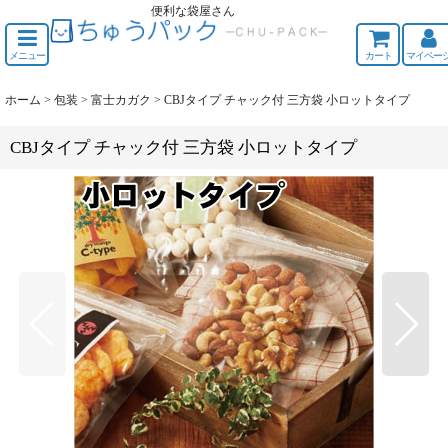
便利な袋屋さん
ちゅうくう
メニュー
カート
マイペー
ホーム
>
包装
>
富士カガク
>
CBJタイプ チャック付 三方袋 小ロットタイプ
CBJタイプ チャック付 三方袋 小ロットタイプ