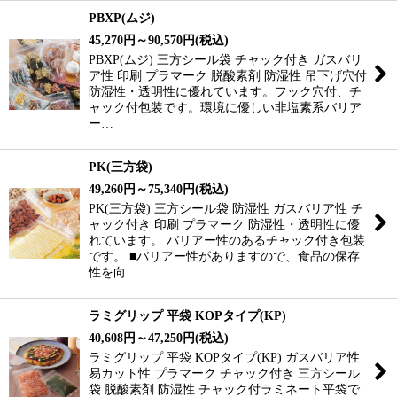
PBXP(ムジ)
45,270
円
～90,570
円
(税込)
PBXP(ムジ) 三方シール袋 チャック付き ガスバリ
ア性 印刷 プラマーク 脱酸素剤 防湿性 吊下げ穴付
防湿性・透明性に優れています。フック穴付、チ
ャック付包装です。環境に優しい非塩素系バリア
ー…
PK(三方袋)
49,260
円
～75,340
円
(税込)
PK(三方袋) 三方シール袋 防湿性 ガスバリア性 チ
ャック付き 印刷 プラマーク 防湿性・透明性に優
れています。 バリアー性のあるチャック付き包装
です。 ■バリアー性がありますので、食品の保存
性を向…
ラミグリップ 平袋 KOPタイプ(KP)
40,608
円
～47,250
円
(税込)
ラミグリップ 平袋 KOPタイプ(KP) ガスバリア性
易カット性 プラマーク チャック付き 三方シール
袋 脱酸素剤 防湿性 チャック付ラミネート平袋で