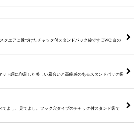
比をスクエアに近づけたチャック付スタンドパック袋です DWQ:白の
白色をマット調に印刷した美しい風合いと高級感のあるスタンドパック袋
し、並べてよし、見てよし。フック穴タイプのチャック付スタンド袋で