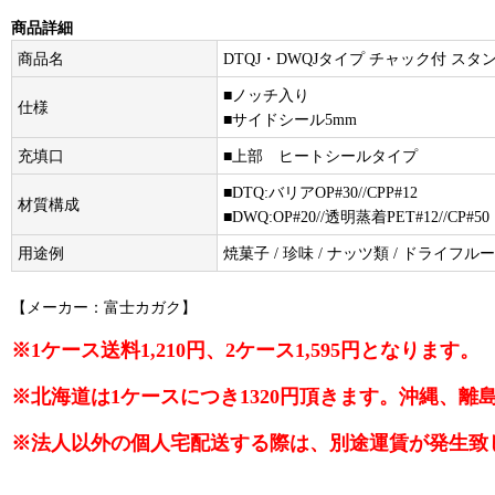
商品詳細
商品名
DTQJ・DWQJタイプ チャック付 ス
■ノッチ入り
仕様
■サイドシール5mm
充填口
■上部 ヒートシールタイプ
■DTQ:バリアOP#30//CPP#12
材質構成
■DWQ:OP#20//透明蒸着PET#12//CP#50
用途例
焼菓子 / 珍味 / ナッツ類 / ドライフ
【メーカー：富士カガク】
※1ケース送料1,210円、2ケース1,595円となります。
※北海道は1ケースにつき1320円頂きます。沖縄、
※法人以外の個人宅配送する際は、別途運賃が発生致