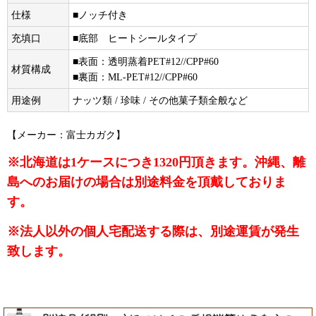
仕様
■ノッチ付き
充填口
■底部 ヒートシールタイプ
■表面：透明蒸着PET#12//CPP#60
材質構成
■裏面：ML-PET#12//CPP#60
用途例
ナッツ類 / 珍味 / その他菓子類全般など
【メーカー：富士カガク】
※北海道は1ケースにつき1320円頂きます。沖縄、離
島へのお届けの場合は別途料金を頂戴しておりま
す。
※法人以外の個人宅配送する際は、別途運賃が発生
致します。