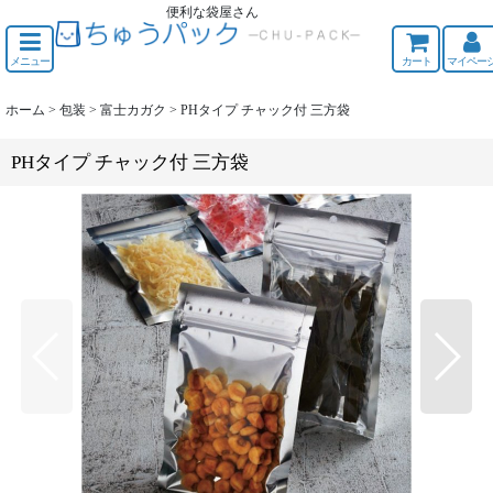
便利な袋屋さん
ちゅうくう
メニュー
カート
マイペー
ホーム
>
包装
>
富士カガク
>
PHタイプ チャック付 三方袋
PHタイプ チャック付 三方袋