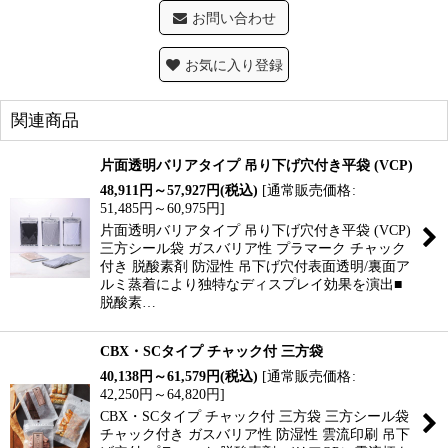
お問い合わせ
お気に入り登録
関連商品
片面透明バリアタイプ 吊り下げ穴付き平袋 (VCP)
48,911
円
～57,927
円
(税込)
[
通常販売価格
:
51,485
円
～60,975
円
]
片面透明バリアタイプ 吊り下げ穴付き平袋 (VCP)
三方シール袋 ガスバリア性 プラマーク チャック
付き 脱酸素剤 防湿性 吊下げ穴付表面透明/裏面ア
ルミ蒸着により独特なディスプレイ効果を演出■
脱酸素…
CBX・SCタイプ チャック付 三方袋
40,138
円
～61,579
円
(税込)
[
通常販売価格
:
42,250
円
～64,820
円
]
CBX・SCタイプ チャック付 三方袋 三方シール袋
チャック付き ガスバリア性 防湿性 雲流印刷 吊下