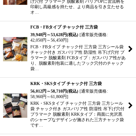
げ穴付 プラマーク 脱酸素剤 バリアOPに雲流柄を
印刷し高級感を持たせ、より商品を引き立たせる
オ…
FCB・FBタイプ チャック付 三方袋
39,948
円
～53,628
円
(税込)
[
通常販売価格
:
42,050
円
～56,450
円
]
FCB・FBタイプ チャック付 三方袋 三方シール袋
チャック付き ガスバリア性 防湿性 吊下げ穴付 プ
ラマーク 脱酸素剤 FCBタイプ：ガスバリア性があ
り、脱酸素剤包装に適したフック穴付のチャック
袋…
KRK・SKSタイプ チャック付 三方袋
56,012
円
～58,710
円
(税込)
[
通常販売価格
:
58,960
円
～61,800
円
]
KRK・SKSタイプ チャック付 三方袋 三方シール
袋 チャック付き ガスバリア性 防湿性 吊下げ穴付
プラマーク 脱酸素剤 KRKタイプ：両面に光沢黒
のシャープなデザインが施された三方チャック袋
です…