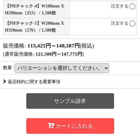
【PHチャック-4】W180mm X
注文する
H290mm（253） / 1,500枚
【PHチャック-5】W200mm X
注文する
H310mm（276） / 1,500枚
販売価格
:
115,425
円
～140,387
円
(税込)
[
通常販売価格
:
121,500
円
～147,775
円
]
数量
:
返品特約に関する重要事項
サンプル請求
カートに入れる