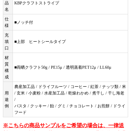
品
KBPクラフトストライプ
名
仕
■ノッチ付
様
充
填
■上部 ヒートシールタイプ
口
材
質
■両晒クラフト50g / PE15μ / 透明蒸着PET12μ / LL60μ
構
成
農産加工品 / ドライフルーツ / コーヒー / 紅茶 / ナッツ類 / 米
用
/ 玄米 / 小麦粉 / 水産加工品 / 乾燥わかめ / 煮干し / 干し海老
途
/
例
パスタ / クッキー / 飴 / グミ / チョコレート / お煎餅 / ドライ
フード
※こちらの商品サンプルをご希望の場合は、一律送