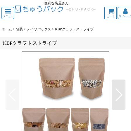
便利な袋屋さん
ちゅうくう
メニュー
カート
マイペー
ホーム
>
包装
>
メイワパックス
>
KBPクラフトストライプ
KBPクラフトストライプ