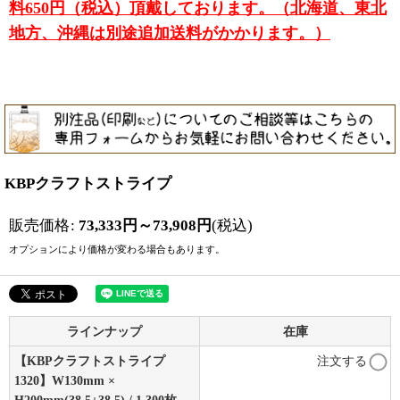
料650円（税込）頂戴しております。（北海道、東北
地方、沖縄は別途追加送料がかかります。）
KBPクラフトストライプ
販売価格
:
73,333
円
～73,908
円
(税込)
オプションにより価格が変わる場合もあります。
ラインナップ
在庫
【KBPクラフトストライプ
注文する
1320】W130mm ×
H200mm(38.5+38.5) / 1,300枚